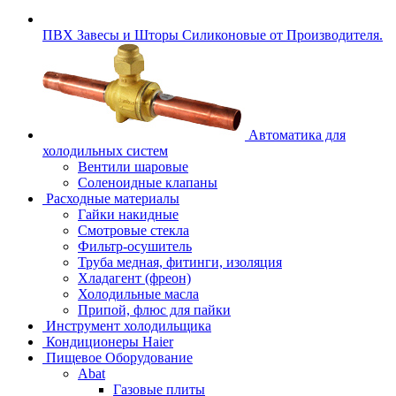
ПВХ Завесы и Шторы Силиконовые от Производителя.
Автоматика для
холодильных систем
Вентили шаровые
Соленоидные клапаны
Расходные материалы
Гайки накидные
Смотровые стекла
Фильтр-осушитель
Труба медная, фитинги, изоляция
Хладагент (фреон)
Холодильные масла
Припой, флюс для пайки
Инструмент холодильщика
Кондиционеры Haier
Пищевое Оборудование
Abat
Газовые плиты