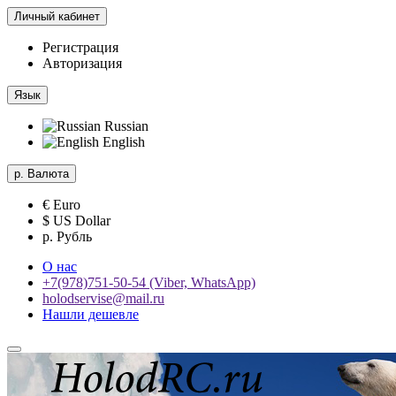
Личный кабинет
Регистрация
Авторизация
Язык
Russian
English
р.
Валюта
€ Euro
$ US Dollar
р. Рубль
О нас
+7(978)751-50-54 (Viber, WhatsApp)
holodservise@mail.ru
Нашли дешевле