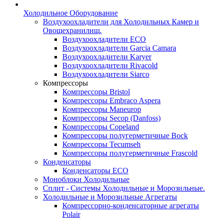
Холодильное Оборудование
Воздухоохладители для Холодильных Камер и
Овощехранилищ.
Воздухоохладители ECO
Воздухоохладители Garcia Camara
Воздухоохладители Karyer
Воздухоохладители Rivacold
Воздухоохладители Siarco
Компрессоры
Компрессоры Bristol
Компрессоры Embraco Aspera
Компрессоры Maneurop
Компрессоры Secop (Danfoss)
Компрессоры Copeland
Компрессоры полугерметичные Bock
Компрессоры Tecumseh
Компрессоры полугерметичные Frascold
Конденсаторы
Конденсаторы ECO
Моноблоки Холодильные
Сплит - Системы Холодильные и Морозильные.
Холодильные и Морозильные Агрегаты
Компрессорно-конденсаторные агрегаты
Polair