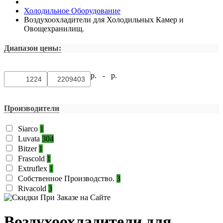
Холодильное Оборудование
Воздухоохладители для Холодильных Камер и
Овощехранилищ.
Диапазон цены:
р. -
р.
Производители
Siarco
1
Luvata
304
Bitzer
1
Frascold
1
Extruflex
1
Собственное Производство.
3
Rivacold
3
Воздухоохладители для