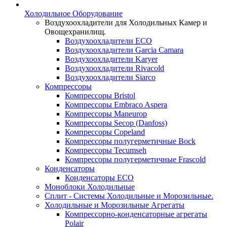
Холодильное Оборудование
Воздухоохладители для Холодильных Камер и
Овощехранилищ.
Воздухоохладители ECO
Воздухоохладители Garcia Camara
Воздухоохладители Karyer
Воздухоохладители Rivacold
Воздухоохладители Siarco
Компрессоры
Компрессоры Bristol
Компрессоры Embraco Aspera
Компрессоры Maneurop
Компрессоры Secop (Danfoss)
Компрессоры Copeland
Компрессоры полугерметичные Bock
Компрессоры Tecumseh
Компрессоры полугерметичные Frascold
Конденсаторы
Конденсаторы ECO
Моноблоки Холодильные
Сплит - Системы Холодильные и Морозильные.
Холодильные и Морозильные Агрегаты
Компрессорно-конденсаторные агрегаты
Polair