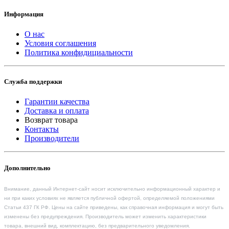
Информация
О нас
Условия соглашения
Политика конфидициальности
Служба поддержки
Гарантии качества
Доставка и оплата
Возврат товара
Контакты
Производители
Дополнительно
Внимание, данный Интернет-сайт носит исключительно информационный характер и
ни при каких условиях не является публичной офертой, определяемой положениями
Статьи 437 ГК РФ. Цены на сайте приведены, как справочная информация и могут быть
изменены без предупреждения. Производитель может изменить характеристики
товара, внешний вид, комплектацию, без предварительного уведомления.