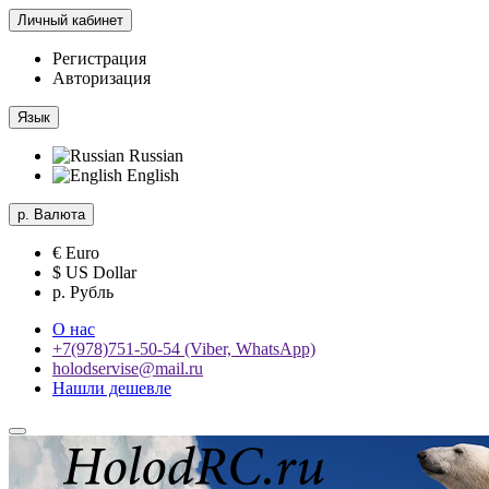
Личный кабинет
Регистрация
Авторизация
Язык
Russian
English
р.
Валюта
€ Euro
$ US Dollar
р. Рубль
О нас
+7(978)751-50-54 (Viber, WhatsApp)
holodservise@mail.ru
Нашли дешевле