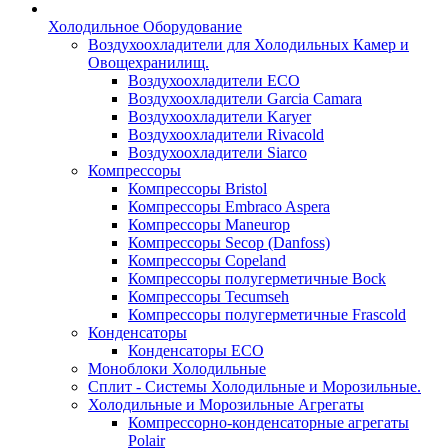
Холодильное Оборудование
Воздухоохладители для Холодильных Камер и
Овощехранилищ.
Воздухоохладители ECO
Воздухоохладители Garcia Camara
Воздухоохладители Karyer
Воздухоохладители Rivacold
Воздухоохладители Siarco
Компрессоры
Компрессоры Bristol
Компрессоры Embraco Aspera
Компрессоры Maneurop
Компрессоры Secop (Danfoss)
Компрессоры Copeland
Компрессоры полугерметичные Bock
Компрессоры Tecumseh
Компрессоры полугерметичные Frascold
Конденсаторы
Конденсаторы ECO
Моноблоки Холодильные
Сплит - Системы Холодильные и Морозильные.
Холодильные и Морозильные Агрегаты
Компрессорно-конденсаторные агрегаты
Polair