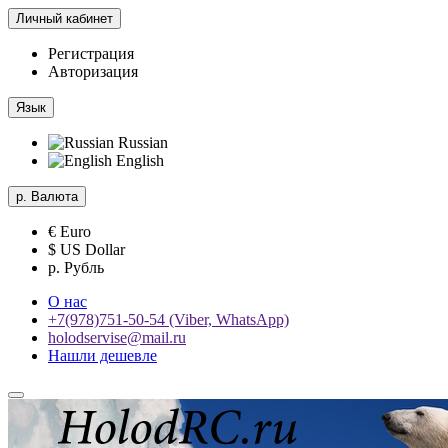
Личный кабинет
Регистрация
Авторизация
Язык
Russian
English
р.
Валюта
€ Euro
$ US Dollar
р. Рубль
О нас
+7(978)751-50-54 (Viber, WhatsApp)
holodservise@mail.ru
Нашли дешевле