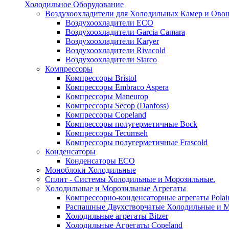
Холодильное Оборудование
Воздухоохладители для Холодильных Камер и Ово
Воздухоохладители ECO
Воздухоохладители Garcia Camara
Воздухоохладители Karyer
Воздухоохладители Rivacold
Воздухоохладители Siarco
Компрессоры
Компрессоры Bristol
Компрессоры Embraco Aspera
Компрессоры Maneurop
Компрессоры Secop (Danfoss)
Компрессоры Copeland
Компрессоры полугерметичные Bock
Компрессоры Tecumseh
Компрессоры полугерметичные Frascold
Конденсаторы
Конденсаторы ECO
Моноблоки Холодильные
Сплит - Системы Холодильные и Морозильные.
Холодильные и Морозильные Агрегаты
Компрессорно-конденсаторные агрегаты Polai
Распашные Двухстворчатые Холодильные и М
Холодильные агрегаты Bitzer
Холодильные Агрегаты Copeland