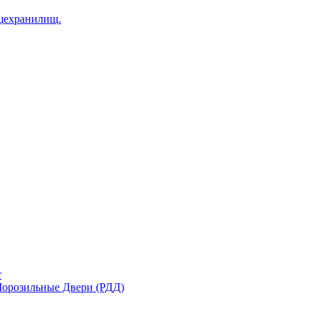
щехранилищ.
r
орозильные Двери (РДД)