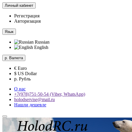
Личный кабинет
Регистрация
Авторизация
Язык
Russian
English
р.
Валюта
€ Euro
$ US Dollar
р. Рубль
О нас
+7(978)751-50-54 (Viber, WhatsApp)
holodservise@mail.ru
Нашли дешевле