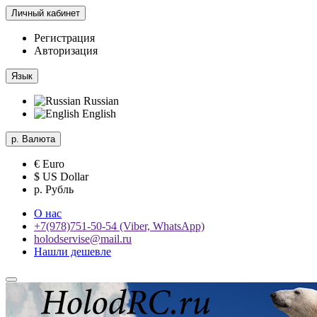
Личный кабинет
Регистрация
Авторизация
Язык
Russian
English
р.
Валюта
€ Euro
$ US Dollar
р. Рубль
О нас
+7(978)751-50-54 (Viber, WhatsApp)
holodservise@mail.ru
Нашли дешевле