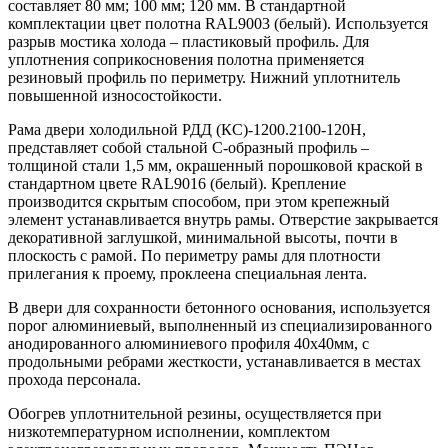
составляет 80 мм; 100 мм; 120 мм. В стандартной
комплектации цвет полотна RAL9003 (белый). Используется
разрыв мостика холода – пластиковый профиль. Для
уплотнения соприкосновения полотна применяется
резиновый профиль по периметру. Нижний уплотнитель
повышенной износостойкости.
Рама двери холодильной РДД (КС)-1200.2100-120Н,
представляет собой стальной С-образный профиль –
толщиной стали 1,5 мм, окрашенный порошковой краской в
стандартном цвете RAL9016 (белый). Крепление
производится скрытым способом, при этом крепежный
элемент устанавливается внутрь рамы. Отверстие закрывается
декоративной заглушкой, минимальной высоты, почти в
плоскость с рамой. По периметру рамы для плотности
прилегания к проему, проклеена специальная лента.
В двери для сохранности бетонного основания, используется
порог алюминиевый, выполненный из специализированного
анодированного алюминиевого профиля 40х40мм, с
продольными ребрами жесткости, устанавливается в местах
прохода персонала.
Обогрев уплотнительной резины, осуществляется при
низкотемпературном исполнении, комплектом