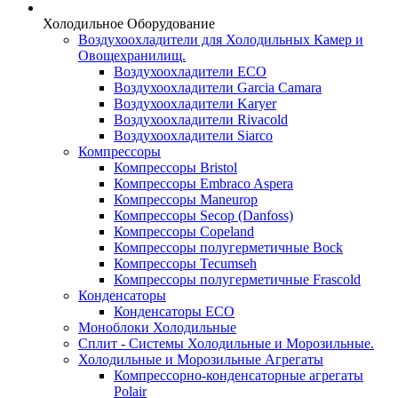
Холодильное Оборудование
Воздухоохладители для Холодильных Камер и
Овощехранилищ.
Воздухоохладители ECO
Воздухоохладители Garcia Camara
Воздухоохладители Karyer
Воздухоохладители Rivacold
Воздухоохладители Siarco
Компрессоры
Компрессоры Bristol
Компрессоры Embraco Aspera
Компрессоры Maneurop
Компрессоры Secop (Danfoss)
Компрессоры Copeland
Компрессоры полугерметичные Bock
Компрессоры Tecumseh
Компрессоры полугерметичные Frascold
Конденсаторы
Конденсаторы ECO
Моноблоки Холодильные
Сплит - Системы Холодильные и Морозильные.
Холодильные и Морозильные Агрегаты
Компрессорно-конденсаторные агрегаты
Polair