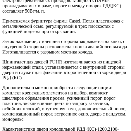
электронагревательных проводов. Мощность ПЭНов
прокладываемых в раме, пороге и между створок РДД(КС)
составляет 50Вт/м. п.
Применяемая фурнитура фирмы Castel. Петля пластиковая с
металлической осью, регулируемой в трех плоскостях с
функцией подъема при открывании.
Замок нажимной, с внешней стороны закрывается на ключ, с
внутренней стороны расположена кнопка аварийного выхода.
Изготавливается с разрывом мостика холода.
Шпингалет для дверей FUHR изготавливается из пищевой
нержавеющей стали, устанавливается с внутренней стороны
двери и служит для фиксации второстепенной створки двери
РДД (КС).
Дополнительно можно приобрести следующие опции:
комплект крепежных элементов на выбор, комплект
швеллеров обрамления проема, усиленный порог, порог
пластина, эксклюзивные цвета по запросу заказчика,
отбойник плоский, внутренняя рама, дополнительный порог,
компенсационный порог, встроенное окно, дверь с пандусом,
монорельс.
Характеристики двери холодильной РДД (КС)-1200.2100-