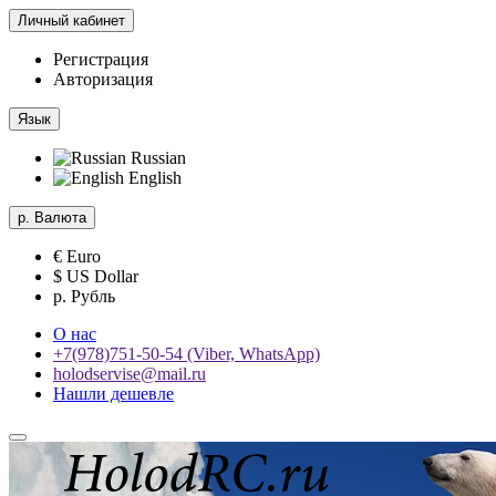
Личный кабинет
Регистрация
Авторизация
Язык
Russian
English
р.
Валюта
€ Euro
$ US Dollar
р. Рубль
О нас
+7(978)751-50-54 (Viber, WhatsApp)
holodservise@mail.ru
Нашли дешевле