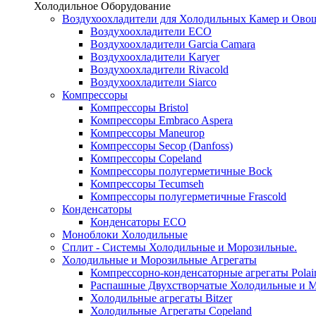
Холодильное Оборудование
Воздухоохладители для Холодильных Камер и Ово
Воздухоохладители ECO
Воздухоохладители Garcia Camara
Воздухоохладители Karyer
Воздухоохладители Rivacold
Воздухоохладители Siarco
Компрессоры
Компрессоры Bristol
Компрессоры Embraco Aspera
Компрессоры Maneurop
Компрессоры Secop (Danfoss)
Компрессоры Copeland
Компрессоры полугерметичные Bock
Компрессоры Tecumseh
Компрессоры полугерметичные Frascold
Конденсаторы
Конденсаторы ECO
Моноблоки Холодильные
Сплит - Системы Холодильные и Морозильные.
Холодильные и Морозильные Агрегаты
Компрессорно-конденсаторные агрегаты Polai
Распашные Двухстворчатые Холодильные и М
Холодильные агрегаты Bitzer
Холодильные Агрегаты Copeland