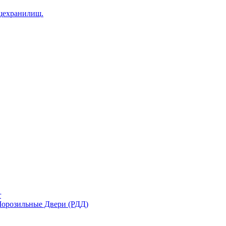
щехранилищ.
r
орозильные Двери (РДД)