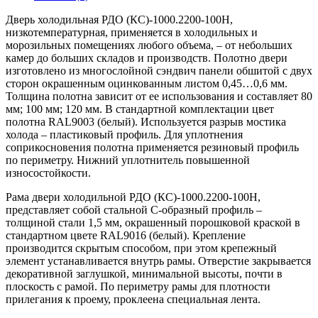
Дверь холодильная РДО (КС)-1000.2200-100Н,
низкотемпературная, применяется в холодильных и
морозильных помещениях любого объема, – от небольших
камер до больших складов и производств. Полотно двери
изготовлено из многослойной сэндвич панели обшитой с двух
сторон окрашенным оцинкованным листом 0,45…0,6 мм.
Толщина полотна зависит от ее использования и составляет 80
мм; 100 мм; 120 мм. В стандартной комплектации цвет
полотна RAL9003 (белый). Используется разрыв мостика
холода – пластиковый профиль. Для уплотнения
соприкосновения полотна применяется резиновый профиль
по периметру. Нижний уплотнитель повышенной
износостойкости.
Рама двери холодильной РДО (КС)-1000.2200-100Н,
представляет собой стальной С-образный профиль –
толщиной стали 1,5 мм, окрашенный порошковой краской в
стандартном цвете RAL9016 (белый). Крепление
производится скрытым способом, при этом крепежный
элемент устанавливается внутрь рамы. Отверстие закрывается
декоративной заглушкой, минимальной высоты, почти в
плоскость с рамой. По периметру рамы для плотности
прилегания к проему, проклеена специальная лента.