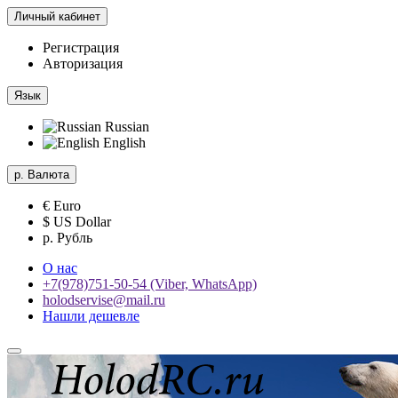
Личный кабинет
Регистрация
Авторизация
Язык
Russian
English
р.
Валюта
€ Euro
$ US Dollar
р. Рубль
О нас
+7(978)751-50-54 (Viber, WhatsApp)
holodservise@mail.ru
Нашли дешевле