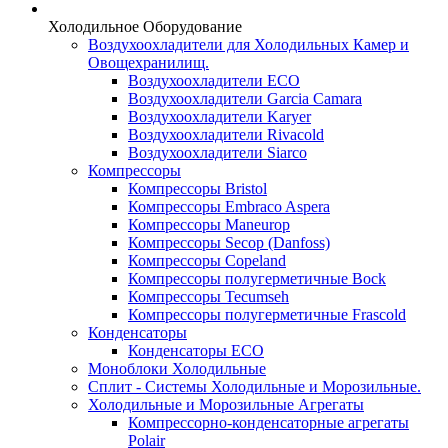
Холодильное Оборудование
Воздухоохладители для Холодильных Камер и
Овощехранилищ.
Воздухоохладители ECO
Воздухоохладители Garcia Camara
Воздухоохладители Karyer
Воздухоохладители Rivacold
Воздухоохладители Siarco
Компрессоры
Компрессоры Bristol
Компрессоры Embraco Aspera
Компрессоры Maneurop
Компрессоры Secop (Danfoss)
Компрессоры Copeland
Компрессоры полугерметичные Bock
Компрессоры Tecumseh
Компрессоры полугерметичные Frascold
Конденсаторы
Конденсаторы ECO
Моноблоки Холодильные
Сплит - Системы Холодильные и Морозильные.
Холодильные и Морозильные Агрегаты
Компрессорно-конденсаторные агрегаты
Polair