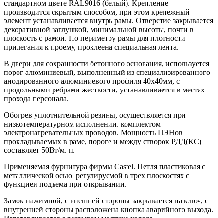
стандартном цвете RAL9016 (белый). Крепление
производится скрытым способом, при этом крепежный
элемент устанавливается внутрь рамы. Отверстие закрывается
декоративной заглушкой, минимальной высоты, почти в
плоскость с рамой. По периметру рамы для плотности
прилегания к проему, проклеена специальная лента.
В двери для сохранности бетонного основания, используется
порог алюминиевый, выполненный из специализированного
анодированного алюминиевого профиля 40х40мм, с
продольными ребрами жесткости, устанавливается в местах
прохода персонала.
Обогрев уплотнительной резины, осуществляется при
низкотемпературном исполнении, комплектом
электронагревательных проводов. Мощность ПЭНов
прокладываемых в раме, пороге и между створок РДД(КС)
составляет 50Вт/м. п.
Применяемая фурнитура фирмы Castel. Петля пластиковая с
металлической осью, регулируемой в трех плоскостях с
функцией подъема при открывании.
Замок нажимной, с внешней стороны закрывается на ключ, с
внутренней стороны расположена кнопка аварийного выхода.