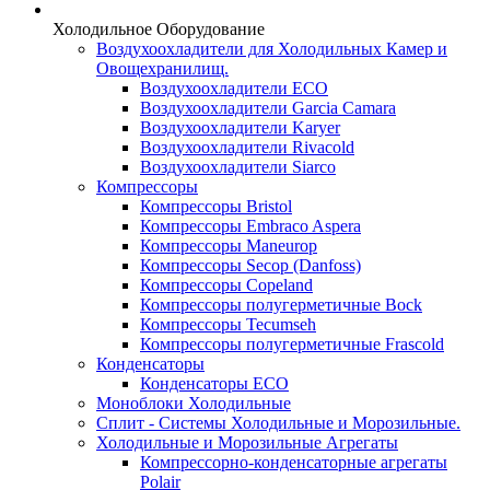
Холодильное Оборудование
Воздухоохладители для Холодильных Камер и
Овощехранилищ.
Воздухоохладители ECO
Воздухоохладители Garcia Camara
Воздухоохладители Karyer
Воздухоохладители Rivacold
Воздухоохладители Siarco
Компрессоры
Компрессоры Bristol
Компрессоры Embraco Aspera
Компрессоры Maneurop
Компрессоры Secop (Danfoss)
Компрессоры Copeland
Компрессоры полугерметичные Bock
Компрессоры Tecumseh
Компрессоры полугерметичные Frascold
Конденсаторы
Конденсаторы ECO
Моноблоки Холодильные
Сплит - Системы Холодильные и Морозильные.
Холодильные и Морозильные Агрегаты
Компрессорно-конденсаторные агрегаты
Polair