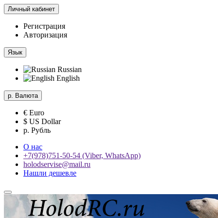
Личный кабинет
Регистрация
Авторизация
Язык
Russian
English
р.
Валюта
€ Euro
$ US Dollar
р. Рубль
О нас
+7(978)751-50-54 (Viber, WhatsApp)
holodservise@mail.ru
Нашли дешевле