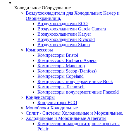
Холодильное Оборудование
Воздухоохладители для Холодильных Камер и
Овощехранилищ.
Воздухоохладители ECO
Воздухоохладители Garcia Camara
Воздухоохладители Karyer
Воздухоохладители Rivacold
Воздухоохладители Siarco
Компрессоры
Компрессоры Bristol
Компрессоры Embraco Aspera
Компрессоры Maneurop
Компрессоры Secop (Danfoss)
Компрессоры Copeland
Компрессоры полугерметичные Bock
Компрессоры Tecumseh
Компрессоры полугерметичные Frascold
Конденсаторы
Конденсаторы ECO
Моноблоки Холодильные
Сплит - Системы Холодильные и Морозильные.
Холодильные и Морозильные Агрегаты
Компрессорно-конденсаторные агрегаты
Polair