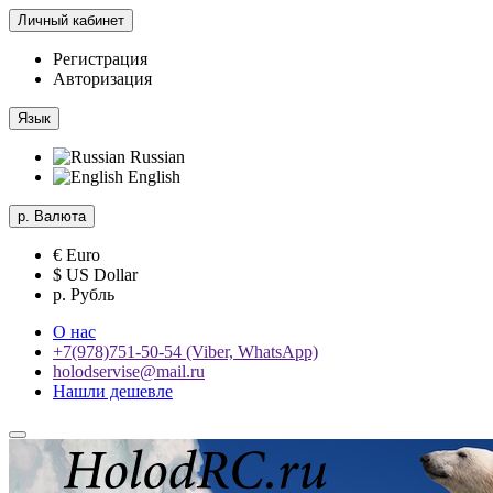
Личный кабинет
Регистрация
Авторизация
Язык
Russian
English
р.
Валюта
€ Euro
$ US Dollar
р. Рубль
О нас
+7(978)751-50-54 (Viber, WhatsApp)
holodservise@mail.ru
Нашли дешевле