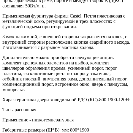
прокладываемых в раме, пороге и между створок РДД(КС)
составляет 50Вт/м. п.
Применяемая фурнитура фирмы Castel. Петля пластиковая с
металлической осью, регулируемой в трех плоскостях с
функцией подъема при открывании.
Замок нажимной, с внешней стороны закрывается на ключ, с
внутренней стороны расположена кнопка аварийного выхода.
Изготавливается с разрывом мостика холода.
Дополнительно можно приобрести следующие опции:
комплект крепежных элементов на выбор, комплект
швеллеров обрамления проема, усиленный порог, порог
пластина, эксклюзивные цвета по запросу заказчика,
отбойник плоский, внутренняя рама, дополнительный порог,
компенсационный порог, встроенное окно, дверь с пандусом,
монорельс.
Характеристики двери холодильной РДО (КС)-800.1900-120Н:
Тип - распашная
Применение - низкотемпературная
Габаритные размеры (Ш*В), мм: 800*1900