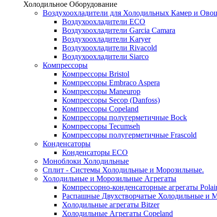
Холодильное Оборудование
Воздухоохладители для Холодильных Камер и Ово
Воздухоохладители ECO
Воздухоохладители Garcia Camara
Воздухоохладители Karyer
Воздухоохладители Rivacold
Воздухоохладители Siarco
Компрессоры
Компрессоры Bristol
Компрессоры Embraco Aspera
Компрессоры Maneurop
Компрессоры Secop (Danfoss)
Компрессоры Copeland
Компрессоры полугерметичные Bock
Компрессоры Tecumseh
Компрессоры полугерметичные Frascold
Конденсаторы
Конденсаторы ECO
Моноблоки Холодильные
Сплит - Системы Холодильные и Морозильные.
Холодильные и Морозильные Агрегаты
Компрессорно-конденсаторные агрегаты Polai
Распашные Двухстворчатые Холодильные и М
Холодильные агрегаты Bitzer
Холодильные Агрегаты Copeland