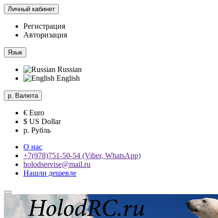
Личный кабинет
Регистрация
Авторизация
Язык
Russian
English
р.
Валюта
€ Euro
$ US Dollar
р. Рубль
О нас
+7(978)751-50-54 (Viber, WhatsApp)
holodservise@mail.ru
Нашли дешевле