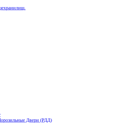
щехранилищ.
r
орозильные Двери (РДД)