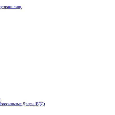
щехранилищ.
r
орозильные Двери (РДД)