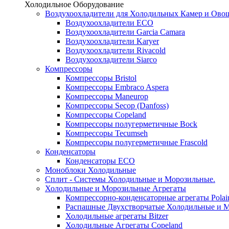
Холодильное Оборудование
Воздухоохладители для Холодильных Камер и Ово
Воздухоохладители ECO
Воздухоохладители Garcia Camara
Воздухоохладители Karyer
Воздухоохладители Rivacold
Воздухоохладители Siarco
Компрессоры
Компрессоры Bristol
Компрессоры Embraco Aspera
Компрессоры Maneurop
Компрессоры Secop (Danfoss)
Компрессоры Copeland
Компрессоры полугерметичные Bock
Компрессоры Tecumseh
Компрессоры полугерметичные Frascold
Конденсаторы
Конденсаторы ECO
Моноблоки Холодильные
Сплит - Системы Холодильные и Морозильные.
Холодильные и Морозильные Агрегаты
Компрессорно-конденсаторные агрегаты Polai
Распашные Двухстворчатые Холодильные и М
Холодильные агрегаты Bitzer
Холодильные Агрегаты Copeland