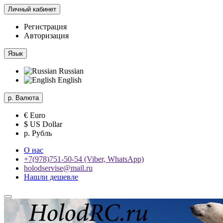
Личный кабинет
Регистрация
Авторизация
Язык
Russian
English
р.
Валюта
€ Euro
$ US Dollar
р. Рубль
О нас
+7(978)751-50-54 (Viber, WhatsApp)
holodservise@mail.ru
Нашли дешевле