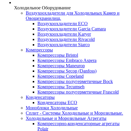
Холодильное Оборудование
Воздухоохладители для Холодильных Камер и
Овощехранилищ.
Воздухоохладители ECO
Воздухоохладители Garcia Camara
Воздухоохладители Karyer
Воздухоохладители Rivacold
Воздухоохладители Siarco
Компрессоры
Компрессоры Bristol
Компрессоры Embraco Aspera
Компрессоры Maneurop
Компрессоры Secop (Danfoss)
Компрессоры Copeland
Компрессоры полугерметичные Bock
Компрессоры Tecumseh
Компрессоры полугерметичные Frascold
Конденсаторы
Конденсаторы ECO
Моноблоки Холодильные
Сплит - Системы Холодильные и Морозильные.
Холодильные и Морозильные Агрегаты
Компрессорно-конденсаторные агрегаты
Polair