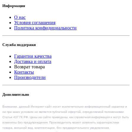
Информация
О нас
Условия соглашения
Политика конфидициальности
Служба поддержки
Гарантии качества
Доставка и оплата
Возврат товара
Контакты
Производители
Дополнительно
Внимание, данный Интернет-сайт носит исключительно информационный характер и
ни при каких условиях не является публичной офертой, определяемой положениями
Статьи 437 ГК РФ. Цены на сайте приведены, как справочная информация и могут быть
изменены без предупреждения. Производитель может изменить характеристики
товара, внешний вид, комплектацию, без предварительного уведомления.