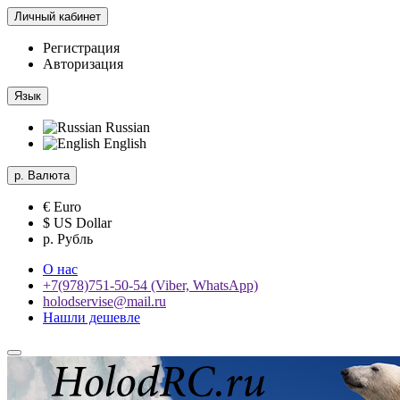
Личный кабинет
Регистрация
Авторизация
Язык
Russian
English
р.
Валюта
€ Euro
$ US Dollar
р. Рубль
О нас
+7(978)751-50-54 (Viber, WhatsApp)
holodservise@mail.ru
Нашли дешевле