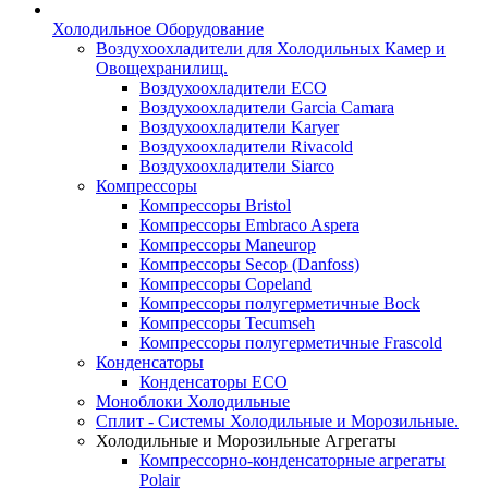
Холодильное Оборудование
Воздухоохладители для Холодильных Камер и
Овощехранилищ.
Воздухоохладители ECO
Воздухоохладители Garcia Camara
Воздухоохладители Karyer
Воздухоохладители Rivacold
Воздухоохладители Siarco
Компрессоры
Компрессоры Bristol
Компрессоры Embraco Aspera
Компрессоры Maneurop
Компрессоры Secop (Danfoss)
Компрессоры Copeland
Компрессоры полугерметичные Bock
Компрессоры Tecumseh
Компрессоры полугерметичные Frascold
Конденсаторы
Конденсаторы ECO
Моноблоки Холодильные
Сплит - Системы Холодильные и Морозильные.
Холодильные и Морозильные Агрегаты
Компрессорно-конденсаторные агрегаты
Polair