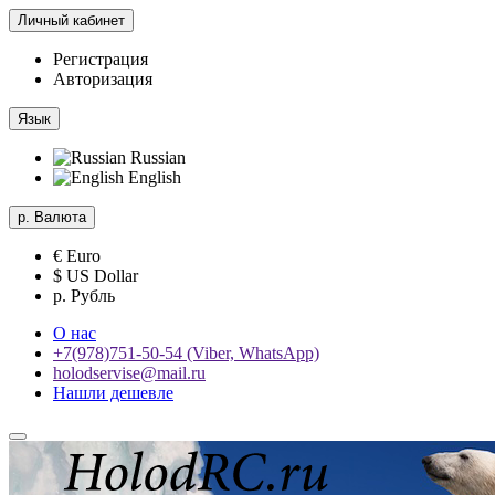
Личный кабинет
Регистрация
Авторизация
Язык
Russian
English
р.
Валюта
€ Euro
$ US Dollar
р. Рубль
О нас
+7(978)751-50-54 (Viber, WhatsApp)
holodservise@mail.ru
Нашли дешевле