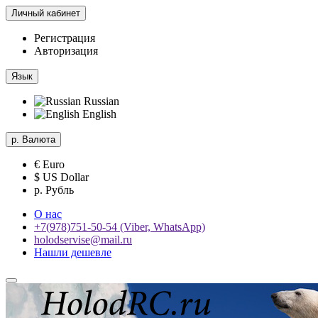
Личный кабинет
Регистрация
Авторизация
Язык
Russian
English
р.
Валюта
€ Euro
$ US Dollar
р. Рубль
О нас
+7(978)751-50-54 (Viber, WhatsApp)
holodservise@mail.ru
Нашли дешевле