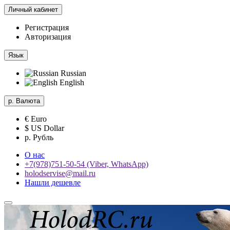
Личный кабинет
Регистрация
Авторизация
Язык
Russian
English
р.
Валюта
€ Euro
$ US Dollar
р. Рубль
О нас
+7(978)751-50-54 (Viber, WhatsApp)
holodservise@mail.ru
Нашли дешевле