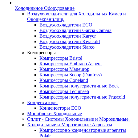
Холодильное Оборудование
Воздухоохладители для Холодильных Камер и
Овощехранилищ.
Воздухоохладители ECO
Воздухоохладители Garcia Camara
Воздухоохладители Karyer
Воздухоохладители Rivacold
Воздухоохладители Siarco
Компрессоры
Компрессоры Bristol
Компрессоры Embraco Aspera
Компрессоры Maneurop
Компрессоры Secop (Danfoss)
Компрессоры Copeland
Компрессоры полугерметичные Bock
Компрессоры Tecumseh
Компрессоры полугерметичные Frascold
Конденсаторы
Конденсаторы ECO
Моноблоки Холодильные
Сплит - Системы Холодильные и Морозильные.
Холодильные и Морозильные Агрегаты
Компрессорно-конденсаторные агрегаты
Polair