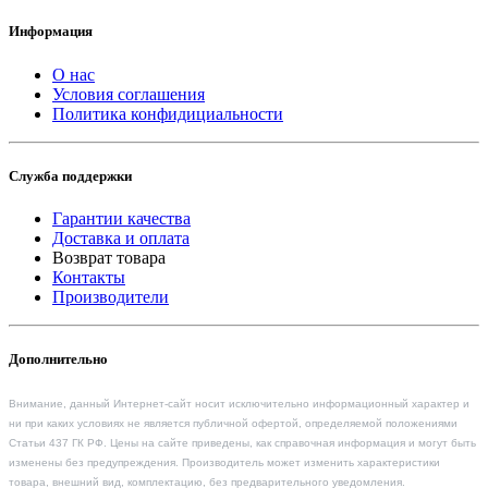
Информация
О нас
Условия соглашения
Политика конфидициальности
Служба поддержки
Гарантии качества
Доставка и оплата
Возврат товара
Контакты
Производители
Дополнительно
Внимание, данный Интернет-сайт носит исключительно информационный характер и
ни при каких условиях не является публичной офертой, определяемой положениями
Статьи 437 ГК РФ. Цены на сайте приведены, как справочная информация и могут быть
изменены без предупреждения. Производитель может изменить характеристики
товара, внешний вид, комплектацию, без предварительного уведомления.