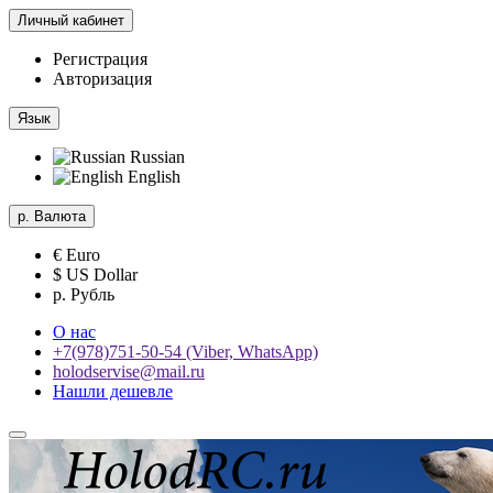
Личный кабинет
Регистрация
Авторизация
Язык
Russian
English
р.
Валюта
€ Euro
$ US Dollar
р. Рубль
О нас
+7(978)751-50-54 (Viber, WhatsApp)
holodservise@mail.ru
Нашли дешевле