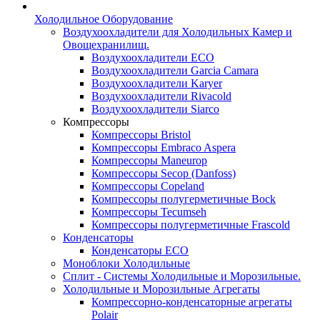
Холодильное Оборудование
Воздухоохладители для Холодильных Камер и
Овощехранилищ.
Воздухоохладители ECO
Воздухоохладители Garcia Camara
Воздухоохладители Karyer
Воздухоохладители Rivacold
Воздухоохладители Siarco
Компрессоры
Компрессоры Bristol
Компрессоры Embraco Aspera
Компрессоры Maneurop
Компрессоры Secop (Danfoss)
Компрессоры Copeland
Компрессоры полугерметичные Bock
Компрессоры Tecumseh
Компрессоры полугерметичные Frascold
Конденсаторы
Конденсаторы ECO
Моноблоки Холодильные
Сплит - Системы Холодильные и Морозильные.
Холодильные и Морозильные Агрегаты
Компрессорно-конденсаторные агрегаты
Polair