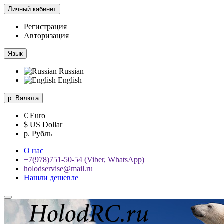
Личный кабинет
Регистрация
Авторизация
Язык
Russian
English
р.
Валюта
€ Euro
$ US Dollar
р. Рубль
О нас
+7(978)751-50-54 (Viber, WhatsApp)
holodservise@mail.ru
Нашли дешевле