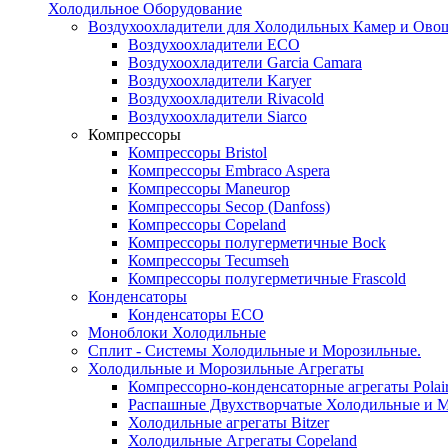
Холодильное Оборудование
Воздухоохладители для Холодильных Камер и Ово
Воздухоохладители ECO
Воздухоохладители Garcia Camara
Воздухоохладители Karyer
Воздухоохладители Rivacold
Воздухоохладители Siarco
Компрессоры
Компрессоры Bristol
Компрессоры Embraco Aspera
Компрессоры Maneurop
Компрессоры Secop (Danfoss)
Компрессоры Copeland
Компрессоры полугерметичные Bock
Компрессоры Tecumseh
Компрессоры полугерметичные Frascold
Конденсаторы
Конденсаторы ECO
Моноблоки Холодильные
Сплит - Системы Холодильные и Морозильные.
Холодильные и Морозильные Агрегаты
Компрессорно-конденсаторные агрегаты Polai
Распашные Двухстворчатые Холодильные и М
Холодильные агрегаты Bitzer
Холодильные Агрегаты Copeland