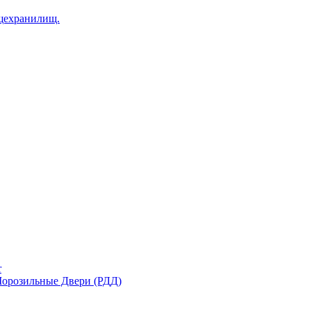
щехранилищ.
r
орозильные Двери (РДД)