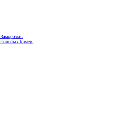
Заморозки.
озильных Камер.