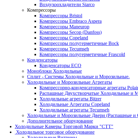
Воздухоохладители Siarco
Компрессоры
Компрессоры Bristol
Компрессоры Embraco Aspera
Компрессоры Maneurop
Компрессоры Secop (Danfoss)
Компрессоры Copeland
Компрессоры полугерметичные Bock
Компрессоры Tecumseh
Компрессоры полугерметичные Frascold
Конденсаторы
Конденсаторы ECO
Моноблоки Холодильные
Сплит - Системы Холодильные и Морозильные.
Холодильные и Морозильные Агрегаты
Компрессорно-конденсаторные агрегаты Polai
Распашные Двухстворчатые Холодильные и М
Холодильные агрегаты Bitzer
Холодильные Агрегаты Copeland
Холодильные агрегаты Tecumseh
Холодильные и Морозильные Двери (Распашные и 
Дополнительное оборудование
Холодильные Камеры Торговой Марки "СТТ"
Холодильное торговое оборудование
Холодильные Витрины