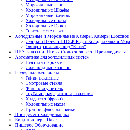
Морозильные лари
Холодильные Шкафы
Морозильные Бонеты.
Холодильные столы
Холодильные Горки
Торговые стеллажи
Холодильные и Морозильные Камеры. Камеры Шоковой 
Сэндвич Панели ППУ\PIR для Холодильных и Мор
Овощехранилища под "Ключ"
ПВХ Завесы и Шторы Силиконовые от Производителя.
Автоматика для холодильных систем
Вентили шаровые
Соленоидные клапаны
Расходные материалы
Гайки накидные
Смотровые стекла
Фильтр-осушитель
Труба медная, фитинги, изоляция
Хладагент (фреон)
Холодильные масла
Припой, флюс для пайки
Инструмент холодильщика
Кондиционеры Haier
Пищевое Оборудование