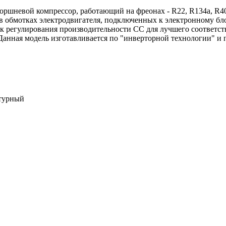
оршневой компрессор, работающий на фреонах - R22, R134a, R4
в обмотках электродвигателя, подключенных к электронному бл
к регулирования производительности CC для лучшего соответс
Данная модель изготавливается по "инверторной технологии" и 
атурный