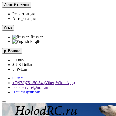
Личный кабинет
Регистрация
Авторизация
Язык
Russian
English
р.
Валюта
€ Euro
$ US Dollar
р. Рубль
О нас
+7(978)751-50-54 (Viber, WhatsApp)
holodservise@mail.ru
Нашли дешевле