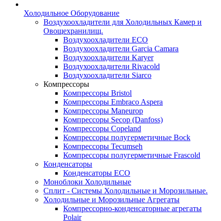
Холодильное Оборудование
Воздухоохладители для Холодильных Камер и
Овощехранилищ.
Воздухоохладители ECO
Воздухоохладители Garcia Camara
Воздухоохладители Karyer
Воздухоохладители Rivacold
Воздухоохладители Siarco
Компрессоры
Компрессоры Bristol
Компрессоры Embraco Aspera
Компрессоры Maneurop
Компрессоры Secop (Danfoss)
Компрессоры Copeland
Компрессоры полугерметичные Bock
Компрессоры Tecumseh
Компрессоры полугерметичные Frascold
Конденсаторы
Конденсаторы ECO
Моноблоки Холодильные
Сплит - Системы Холодильные и Морозильные.
Холодильные и Морозильные Агрегаты
Компрессорно-конденсаторные агрегаты
Polair