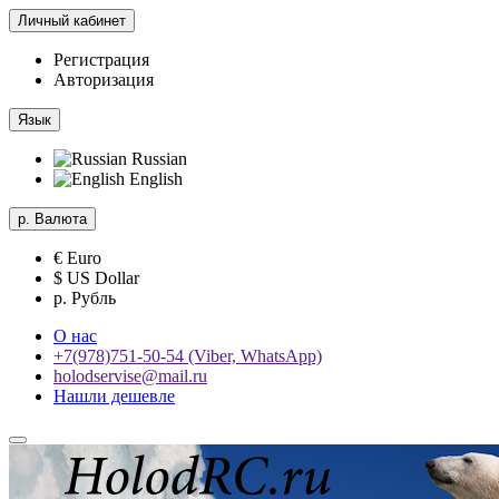
Личный кабинет
Регистрация
Авторизация
Язык
Russian
English
р.
Валюта
€ Euro
$ US Dollar
р. Рубль
О нас
+7(978)751-50-54 (Viber, WhatsApp)
holodservise@mail.ru
Нашли дешевле