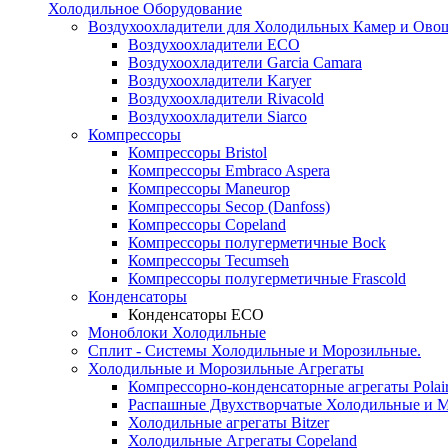
Холодильное Оборудование
Воздухоохладители для Холодильных Камер и Ово
Воздухоохладители ECO
Воздухоохладители Garcia Camara
Воздухоохладители Karyer
Воздухоохладители Rivacold
Воздухоохладители Siarco
Компрессоры
Компрессоры Bristol
Компрессоры Embraco Aspera
Компрессоры Maneurop
Компрессоры Secop (Danfoss)
Компрессоры Copeland
Компрессоры полугерметичные Bock
Компрессоры Tecumseh
Компрессоры полугерметичные Frascold
Конденсаторы
Конденсаторы ECO
Моноблоки Холодильные
Сплит - Системы Холодильные и Морозильные.
Холодильные и Морозильные Агрегаты
Компрессорно-конденсаторные агрегаты Polai
Распашные Двухстворчатые Холодильные и М
Холодильные агрегаты Bitzer
Холодильные Агрегаты Copeland