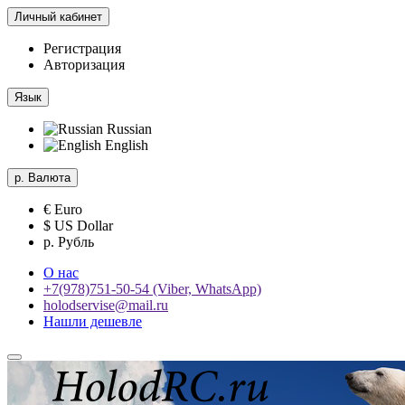
Личный кабинет
Регистрация
Авторизация
Язык
Russian
English
р.
Валюта
€ Euro
$ US Dollar
р. Рубль
О нас
+7(978)751-50-54 (Viber, WhatsApp)
holodservise@mail.ru
Нашли дешевле