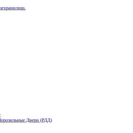
щехранилищ.
r
орозильные Двери (РДД)