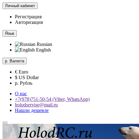
Личный кабинет
Регистрация
Авторизация
Язык
Russian
English
р.
Валюта
€ Euro
$ US Dollar
р. Рубль
О нас
+7(978)751-50-54 (Viber, WhatsApp)
holodservise@mail.ru
Нашли дешевле