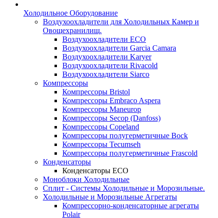
Холодильное Оборудование
Воздухоохладители для Холодильных Камер и
Овощехранилищ.
Воздухоохладители ECO
Воздухоохладители Garcia Camara
Воздухоохладители Karyer
Воздухоохладители Rivacold
Воздухоохладители Siarco
Компрессоры
Компрессоры Bristol
Компрессоры Embraco Aspera
Компрессоры Maneurop
Компрессоры Secop (Danfoss)
Компрессоры Copeland
Компрессоры полугерметичные Bock
Компрессоры Tecumseh
Компрессоры полугерметичные Frascold
Конденсаторы
Конденсаторы ECO
Моноблоки Холодильные
Сплит - Системы Холодильные и Морозильные.
Холодильные и Морозильные Агрегаты
Компрессорно-конденсаторные агрегаты
Polair