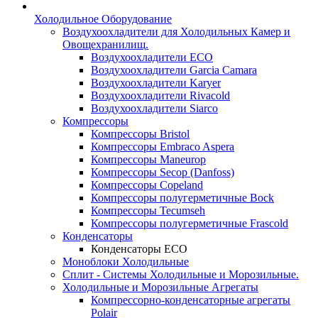
Холодильное Оборудование
Воздухоохладители для Холодильных Камер и
Овощехранилищ.
Воздухоохладители ECO
Воздухоохладители Garcia Camara
Воздухоохладители Karyer
Воздухоохладители Rivacold
Воздухоохладители Siarco
Компрессоры
Компрессоры Bristol
Компрессоры Embraco Aspera
Компрессоры Maneurop
Компрессоры Secop (Danfoss)
Компрессоры Copeland
Компрессоры полугерметичные Bock
Компрессоры Tecumseh
Компрессоры полугерметичные Frascold
Конденсаторы
Конденсаторы ECO
Моноблоки Холодильные
Сплит - Системы Холодильные и Морозильные.
Холодильные и Морозильные Агрегаты
Компрессорно-конденсаторные агрегаты
Polair