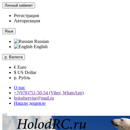
Личный кабинет
Регистрация
Авторизация
Язык
Russian
English
р.
Валюта
€ Euro
$ US Dollar
р. Рубль
О нас
+7(978)751-50-54 (Viber, WhatsApp)
holodservise@mail.ru
Нашли дешевле