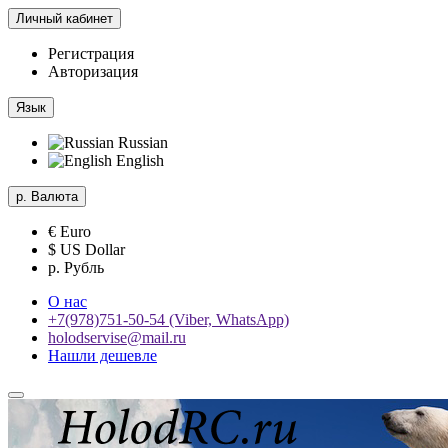
Личный кабинет
Регистрация
Авторизация
Язык
Russian
English
р.
Валюта
€ Euro
$ US Dollar
р. Рубль
О нас
+7(978)751-50-54 (Viber, WhatsApp)
holodservise@mail.ru
Нашли дешевле