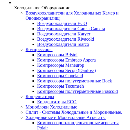
Холодильное Оборудование
Воздухоохладители для Холодильных Камер и
Овощехранилищ.
Воздухоохладители ECO
Воздухоохладители Garcia Camara
Воздухоохладители Karyer
Воздухоохладители Rivacold
Воздухоохладители Siarco
Компрессоры
Компрессоры Bristol
Компрессоры Embraco Aspera
Компрессоры Maneurop
Компрессоры Secop (Danfoss)
Компрессоры Copeland
Компрессоры полугерметичные Bock
Компрессоры Tecumseh
Компрессоры полугерметичные Frascold
Конденсаторы
Конденсаторы ECO
Моноблоки Холодильные
Сплит - Системы Холодильные и Морозильные.
Холодильные и Морозильные Агрегаты
Компрессорно-конденсаторные агрегаты
Polair