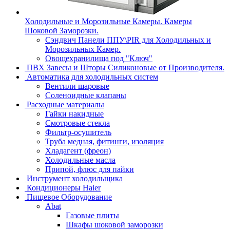
Холодильные и Морозильные Камеры. Камеры
Шоковой Заморозки.
Сэндвич Панели ППУ\PIR для Холодильных и
Морозильных Камер.
Овощехранилища под "Ключ"
ПВХ Завесы и Шторы Силиконовые от Производителя.
Автоматика для холодильных систем
Вентили шаровые
Соленоидные клапаны
Расходные материалы
Гайки накидные
Смотровые стекла
Фильтр-осушитель
Труба медная, фитинги, изоляция
Хладагент (фреон)
Холодильные масла
Припой, флюс для пайки
Инструмент холодильщика
Кондиционеры Haier
Пищевое Оборудование
Abat
Газовые плиты
Шкафы шоковой заморозки