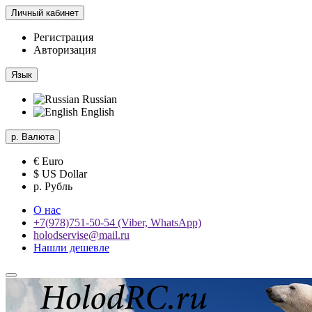
Личный кабинет
Регистрация
Авторизация
Язык
Russian
English
р.
Валюта
€ Euro
$ US Dollar
р. Рубль
О нас
+7(978)751-50-54 (Viber, WhatsApp)
holodservise@mail.ru
Нашли дешевле