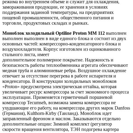
режима во внутреннем объеме и служит для охлаждения,
замораживания продукции, ее хранения в условиях
поддержания заданной температуры, на предприятиях
пищевой промышленности, общественного питания и
торговли, продуктовых складах и рынках.
Моноблок холодильный Optiline Proton MM 112
выполнен
выполнен выполнен в виде единого блока и состоит из двух
основных частей: компрессорно-конденсаторного блока и
воздухоохладителя. Корпус изготовлен из оцинкованного
стального листа, имеет
дополнительное полимерное покрытие. Надежность и
безопасность работы теплообменника агрегата обеспечивают
медная труба и алюминиевые ребра. Воздушное охлаждение
отвечает за отсутствие перегрева в работе испарителя и
конденсатора. В конструкции холодильных моноблоков
«Proton» предусмотрена электрическая оттайка, которая
увеличивает ресурс компрессора за счет экономного процесса
эксплуатации. Применяется герметичный поршневой
компрессор Tecumseh, возможна замена компрессора не
ухудшающие его работу, на компрессора других марок Danfoss
(Германия), Kulthorn-Kirby (Таиланд). Моноблок идет
заправленный фреоном и маслом. Заказываются отдельно
дополнительные опции: Зимний комплект (регулятор
скорости вращения вентилятора, ТЭН подогрева картера