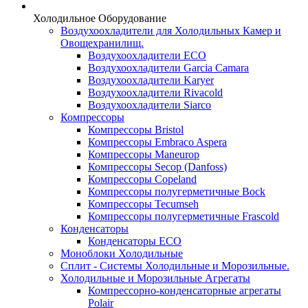
Холодильное Оборудование
Воздухоохладители для Холодильных Камер и
Овощехранилищ.
Воздухоохладители ECO
Воздухоохладители Garcia Camara
Воздухоохладители Karyer
Воздухоохладители Rivacold
Воздухоохладители Siarco
Компрессоры
Компрессоры Bristol
Компрессоры Embraco Aspera
Компрессоры Maneurop
Компрессоры Secop (Danfoss)
Компрессоры Copeland
Компрессоры полугерметичные Bock
Компрессоры Tecumseh
Компрессоры полугерметичные Frascold
Конденсаторы
Конденсаторы ECO
Моноблоки Холодильные
Сплит - Системы Холодильные и Морозильные.
Холодильные и Морозильные Агрегаты
Компрессорно-конденсаторные агрегаты
Polair