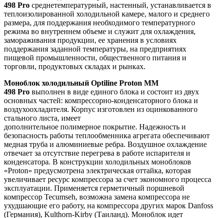
498 Pro
среднетемпературный, настенный, устанавливается в
теплоизолированной холодильной камере, малого и среднего
размера, для поддержания необходимого температурного
режима во внутреннем объеме и служит для охлаждения,
замораживания продукции, ее хранения в условиях
поддержания заданной температуры, на предприятиях
пищевой промышленности, общественного питания и
торговли, продуктовых складах и рынках.
Моноблок холодильный Optiline Proton MM
498 Pro
выполнен в виде единого блока и состоит из двух
основных частей: компрессорно-конденсаторного блока и
воздухоохладителя. Корпус изготовлен из оцинкованного
стального листа, имеет
дополнительное полимерное покрытие. Надежность и
безопасность работы теплообменника агрегата обеспечивают
медная труба и алюминиевые ребра. Воздушное охлаждение
отвечает за отсутствие перегрева в работе испарителя и
конденсатора. В конструкции холодильных моноблоков
«Proton» предусмотрена электрическая оттайка, которая
увеличивает ресурс компрессора за счет экономного процесса
эксплуатации. Применяется герметичный поршневой
компрессор Tecumseh, возможна замена компрессора не
ухудшающие его работу, на компрессора других марок Danfoss
(Германия), Kulthorn-Kirby (Таиланд). Моноблок идет