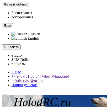
Личный кабинет
Регистрация
Авторизация
Язык
Russian
English
р.
Валюта
€ Euro
$ US Dollar
р. Рубль
О нас
+7(978)751-50-54 (Viber, WhatsApp)
holodservise@mail.ru
Нашли дешевле