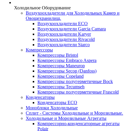
Холодильное Оборудование
Воздухоохладители для Холодильных Камер и
Овощехранилищ.
Воздухоохладители ECO
Воздухоохладители Garcia Camara
Воздухоохладители Karyer
Воздухоохладители Rivacold
Воздухоохладители Siarco
Компрессоры
Компрессоры Bristol
Компрессоры Embraco Aspera
Компрессоры Maneurop
Компрессоры Secop (Danfoss)
Компрессоры Copeland
Компрессоры полугерметичные Bock
Компрессоры Tecumseh
Компрессоры полугерметичные Frascold
Конденсаторы
Конденсаторы ECO
Моноблоки Холодильные
Сплит - Системы Холодильные и Морозильные.
Холодильные и Морозильные Агрегаты
Компрессорно-конденсаторные агрегаты
Polair