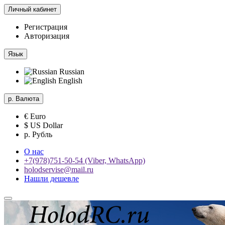
Личный кабинет
Регистрация
Авторизация
Язык
Russian
English
р.
Валюта
€ Euro
$ US Dollar
р. Рубль
О нас
+7(978)751-50-54 (Viber, WhatsApp)
holodservise@mail.ru
Нашли дешевле