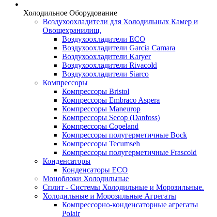
Холодильное Оборудование
Воздухоохладители для Холодильных Камер и
Овощехранилищ.
Воздухоохладители ECO
Воздухоохладители Garcia Camara
Воздухоохладители Karyer
Воздухоохладители Rivacold
Воздухоохладители Siarco
Компрессоры
Компрессоры Bristol
Компрессоры Embraco Aspera
Компрессоры Maneurop
Компрессоры Secop (Danfoss)
Компрессоры Copeland
Компрессоры полугерметичные Bock
Компрессоры Tecumseh
Компрессоры полугерметичные Frascold
Конденсаторы
Конденсаторы ECO
Моноблоки Холодильные
Сплит - Системы Холодильные и Морозильные.
Холодильные и Морозильные Агрегаты
Компрессорно-конденсаторные агрегаты
Polair