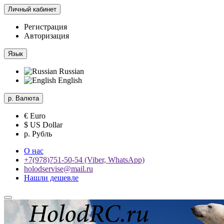
Личный кабинет
Регистрация
Авторизация
Язык
Russian
English
р.
Валюта
€ Euro
$ US Dollar
р. Рубль
О нас
+7(978)751-50-54 (Viber, WhatsApp)
holodservise@mail.ru
Нашли дешевле