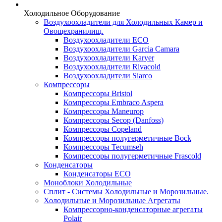
Холодильное Оборудование
Воздухоохладители для Холодильных Камер и
Овощехранилищ.
Воздухоохладители ECO
Воздухоохладители Garcia Camara
Воздухоохладители Karyer
Воздухоохладители Rivacold
Воздухоохладители Siarco
Компрессоры
Компрессоры Bristol
Компрессоры Embraco Aspera
Компрессоры Maneurop
Компрессоры Secop (Danfoss)
Компрессоры Copeland
Компрессоры полугерметичные Bock
Компрессоры Tecumseh
Компрессоры полугерметичные Frascold
Конденсаторы
Конденсаторы ECO
Моноблоки Холодильные
Сплит - Системы Холодильные и Морозильные.
Холодильные и Морозильные Агрегаты
Компрессорно-конденсаторные агрегаты
Polair