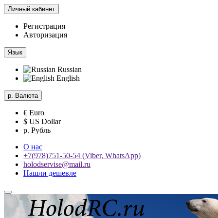
Личный кабинет
Регистрация
Авторизация
Язык
Russian
English
р.
Валюта
€ Euro
$ US Dollar
р. Рубль
О нас
+7(978)751-50-54 (Viber, WhatsApp)
holodservise@mail.ru
Нашли дешевле