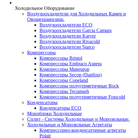
Холодильное Оборудование
Воздухоохладители для Холодильных Камер и
Овощехранилищ.
Воздухоохладители ECO
Воздухоохладители Garcia Camara
Воздухоохладители Karyer
Воздухоохладители Rivacold
Воздухоохладители Siarco
Компрессоры
Компрессоры Bristol
Компрессоры Embraco Aspera
Компрессоры Maneurop
Компрессоры Secop (Danfoss)
Компрессоры Copeland
Компрессоры полугерметичные Bock
Компрессоры Tecumseh
Компрессоры полугерметичные Frascold
Конденсаторы
Конденсаторы ECO
Моноблоки Холодильные
Сплит - Системы Холодильные и Морозильные.
Холодильные и Морозильные Агрегаты
Компрессорно-конденсаторные агрегаты
Polair