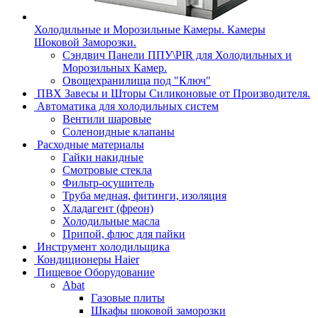
Холодильные и Морозильные Камеры. Камеры
Шоковой Заморозки.
Сэндвич Панели ППУ\PIR для Холодильных и
Морозильных Камер.
Овощехранилища под "Ключ"
ПВХ Завесы и Шторы Силиконовые от Производителя.
Автоматика для холодильных систем
Вентили шаровые
Соленоидные клапаны
Расходные материалы
Гайки накидные
Смотровые стекла
Фильтр-осушитель
Труба медная, фитинги, изоляция
Хладагент (фреон)
Холодильные масла
Припой, флюс для пайки
Инструмент холодильщика
Кондиционеры Haier
Пищевое Оборудование
Abat
Газовые плиты
Шкафы шоковой заморозки