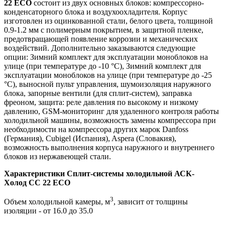
22 ECO
состоит из двух основных блоков: компрессорно-
конденсаторного блока и воздухоохладителя. Корпус
изготовлен из оцинкованной стали, белого цвета, толщиной
0.9-1.2 мм с полимерным покрытием, в защитной пленке,
предотвращающей появление коррозии и механических
воздействий. Дополнительно заказываются следующие
опции: Зимний комплект для эксплуатации моноблоков на
улице (при температуре до -10 °С), Зимний комплект для
эксплуатации моноблоков на улице (при температуре до -25
°С), выносной пульт управления, шумоизоляция наружного
блока, запорные вентили (для сплит-систем), заправка
фреоном, защита: реле давления по высокому и низкому
давлению, GSM-мониторинг для удаленного контроля работы
холодильной машины, возможность замены компрессора при
необходимости на компрессора других марок Danfoss
(Германия), Cubigel (Испания), Aspera (Словакия),
возможность выполнения корпуса наружного и внутреннего
блоков из нержавеющей стали.
Характеристики Сплит-системы холодильной АСК-
Холод CC 22 ECO
3
Объем холодильной камеры, м
, зависит от толщины
изоляции - от 16.0 до 35.0