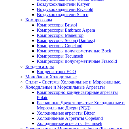
Воздухоохладители Karyer
Воздухоохладители Rivacold
Воздухоохладители Siarco
Компрессоры
Компрессоры Bristol
Компрессоры Embraco Aspera
Компрессоры Maneurop
Компрессоры Secop (Danfoss)
Компрессоры Copeland
Компрессоры полугерметичные Bock
Компрессоры Tecumseh
Компрессоры полугерметичные Frascold
Конденсаторы
Конденсаторы ECO
Моноблоки Холодильные
Сплит - Системы Холодильные и Морозильные.
Холодильные и Морозильные Агрегаты
Компрессорно-конденсаторные агрегаты
Polair
Распашные Двухстворчатые Холодильные и
Морозильные Двери (РДД)
Холодильные агрегаты Bitzer
Холодильные Агрегаты Copeland
Холодильные агрегаты Tecumseh
Холодильные и Морозильные Двери (Распашные