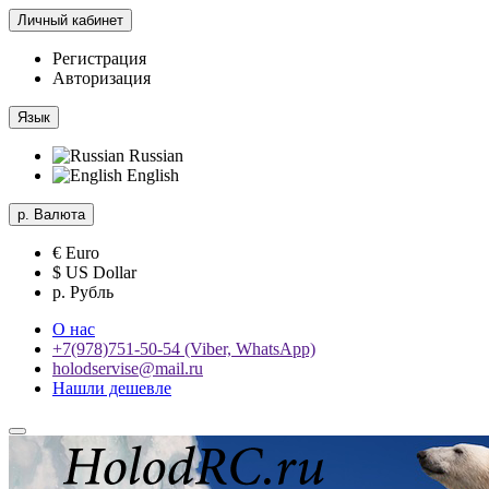
Личный кабинет
Регистрация
Авторизация
Язык
Russian
English
р.
Валюта
€ Euro
$ US Dollar
р. Рубль
О нас
+7(978)751-50-54 (Viber, WhatsApp)
holodservise@mail.ru
Нашли дешевле