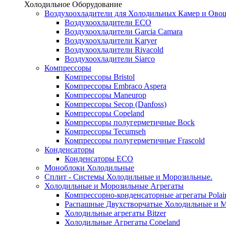
Холодильное Оборудование
Воздухоохладители для Холодильных Камер и Ово
Воздухоохладители ECO
Воздухоохладители Garcia Camara
Воздухоохладители Karyer
Воздухоохладители Rivacold
Воздухоохладители Siarco
Компрессоры
Компрессоры Bristol
Компрессоры Embraco Aspera
Компрессоры Maneurop
Компрессоры Secop (Danfoss)
Компрессоры Copeland
Компрессоры полугерметичные Bock
Компрессоры Tecumseh
Компрессоры полугерметичные Frascold
Конденсаторы
Конденсаторы ECO
Моноблоки Холодильные
Сплит - Системы Холодильные и Морозильные.
Холодильные и Морозильные Агрегаты
Компрессорно-конденсаторные агрегаты Polai
Распашные Двухстворчатые Холодильные и М
Холодильные агрегаты Bitzer
Холодильные Агрегаты Copeland