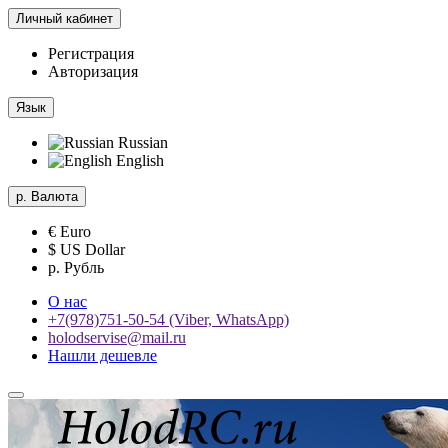
Личный кабинет
Регистрация
Авторизация
Язык
Russian
English
р.
Валюта
€ Euro
$ US Dollar
р. Рубль
О нас
+7(978)751-50-54 (Viber, WhatsApp)
holodservise@mail.ru
Нашли дешевле