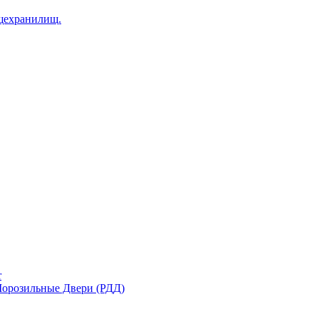
щехранилищ.
r
орозильные Двери (РДД)