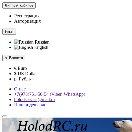
Личный кабинет
Регистрация
Авторизация
Язык
Russian
English
р.
Валюта
€ Euro
$ US Dollar
р. Рубль
О нас
+7(978)751-50-54 (Viber, WhatsApp)
holodservise@mail.ru
Нашли дешевле