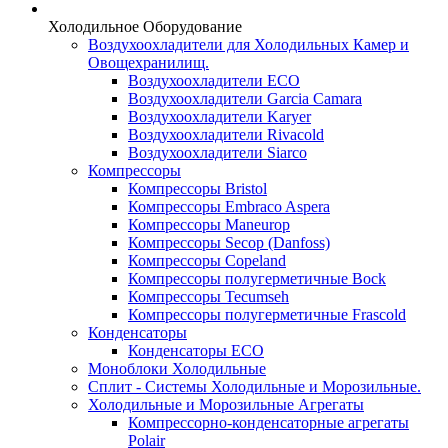
Холодильное Оборудование
Воздухоохладители для Холодильных Камер и
Овощехранилищ.
Воздухоохладители ECO
Воздухоохладители Garcia Camara
Воздухоохладители Karyer
Воздухоохладители Rivacold
Воздухоохладители Siarco
Компрессоры
Компрессоры Bristol
Компрессоры Embraco Aspera
Компрессоры Maneurop
Компрессоры Secop (Danfoss)
Компрессоры Copeland
Компрессоры полугерметичные Bock
Компрессоры Tecumseh
Компрессоры полугерметичные Frascold
Конденсаторы
Конденсаторы ECO
Моноблоки Холодильные
Сплит - Системы Холодильные и Морозильные.
Холодильные и Морозильные Агрегаты
Компрессорно-конденсаторные агрегаты
Polair