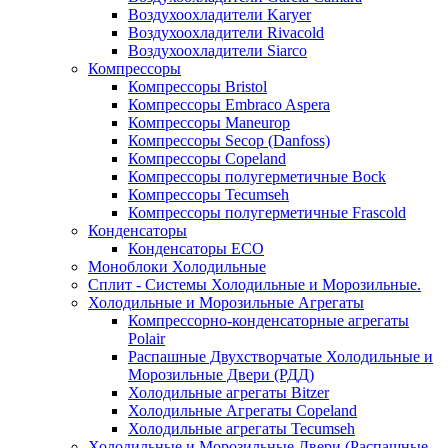
Воздухоохладители Karyer
Воздухоохладители Rivacold
Воздухоохладители Siarco
Компрессоры
Компрессоры Bristol
Компрессоры Embraco Aspera
Компрессоры Maneurop
Компрессоры Secop (Danfoss)
Компрессоры Copeland
Компрессоры полугерметичные Bock
Компрессоры Tecumseh
Компрессоры полугерметичные Frascold
Конденсаторы
Конденсаторы ECO
Моноблоки Холодильные
Сплит - Системы Холодильные и Морозильные.
Холодильные и Морозильные Агрегаты
Компрессорно-конденсаторные агрегаты
Polair
Распашные Двухстворчатые Холодильные и
Морозильные Двери (РДД)
Холодильные агрегаты Bitzer
Холодильные Агрегаты Copeland
Холодильные агрегаты Tecumseh
Холодильные и Морозильные Двери (Распашные