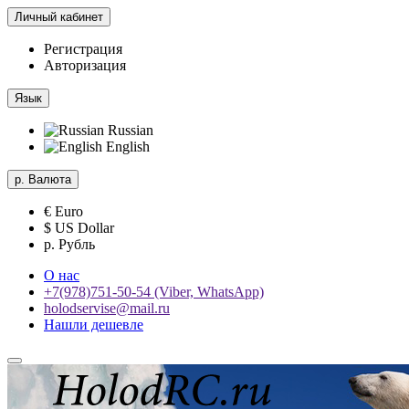
Личный кабинет
Регистрация
Авторизация
Язык
Russian
English
р.
Валюта
€ Euro
$ US Dollar
р. Рубль
О нас
+7(978)751-50-54 (Viber, WhatsApp)
holodservise@mail.ru
Нашли дешевле