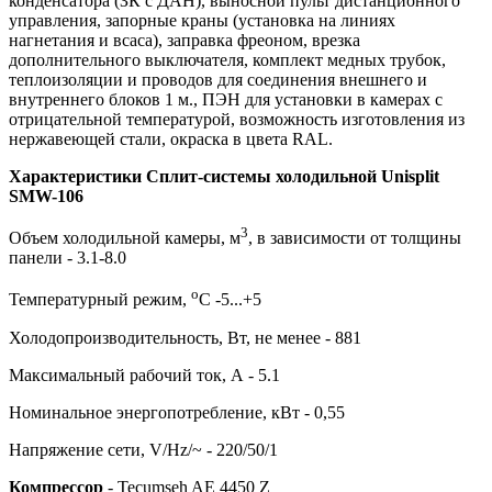
конденсатора (ЗК с ДАН), выносной пульт дистанционного
управления, запорные краны (установка на линиях
нагнетания и всаса), заправка фреоном, врезка
дополнительного выключателя, комплект медных трубок,
теплоизоляции и проводов для соединения внешнего и
внутреннего блоков 1 м., ПЭН для установки в камерах с
отрицательной температурой, возможность изготовления из
нержавеющей стали, окраска в цвета RAL.
Характеристики Сплит-системы холодильной Unisplit
SMW-106
3
Объем холодильной камеры, м
, в зависимости от толщины
панели - 3.1-8.0
о
Температурный режим,
С -5...+5
Холодопроизводительность, Вт, не менее - 881
Максимальный рабочий ток, А - 5.1
Номинальное энергопотребление, кВт - 0,55
Напряжение сети, V/Hz/~ - 220/50/1
Компрессор
- Tecumseh AE 4450 Z