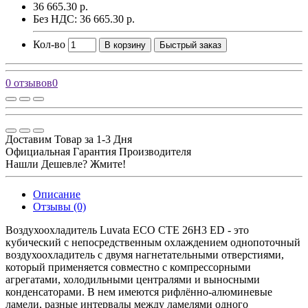
36 665.30 р.
Без НДС: 36 665.30 р.
Кол-во
В корзину
Быстрый заказ
0 отзывов
0
Доставим Товар за 1-3 Дня
Официальная Гарантия Производителя
Нашли Дешевле? Жмите!
Описание
Отзывы (0)
Воздухоохладитель Luvata ECO CTE 26H3 ED - это
кубический с непосредственным охлаждением однопоточный
воздухоохладитель с двумя нагнетательными отверстиями,
который применяется совместно с компрессорными
агрегатами, холодильными централями и выносными
конденсаторами. В нем имеются рифлённо-алюминевые
ламели, разные интервалы между ламелями одного