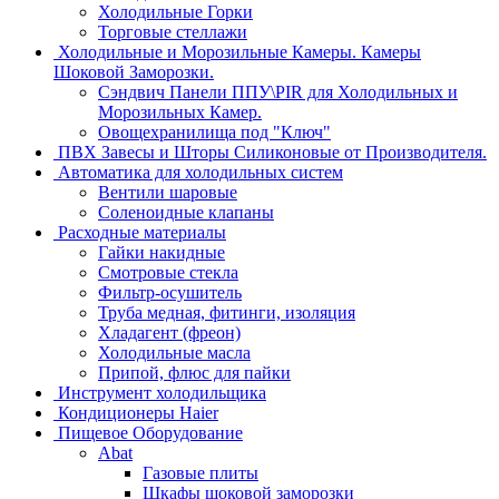
Холодильные Горки
Торговые стеллажи
Холодильные и Морозильные Камеры. Камеры
Шоковой Заморозки.
Сэндвич Панели ППУ\PIR для Холодильных и
Морозильных Камер.
Овощехранилища под "Ключ"
ПВХ Завесы и Шторы Силиконовые от Производителя.
Автоматика для холодильных систем
Вентили шаровые
Соленоидные клапаны
Расходные материалы
Гайки накидные
Смотровые стекла
Фильтр-осушитель
Труба медная, фитинги, изоляция
Хладагент (фреон)
Холодильные масла
Припой, флюс для пайки
Инструмент холодильщика
Кондиционеры Haier
Пищевое Оборудование
Abat
Газовые плиты
Шкафы шоковой заморозки