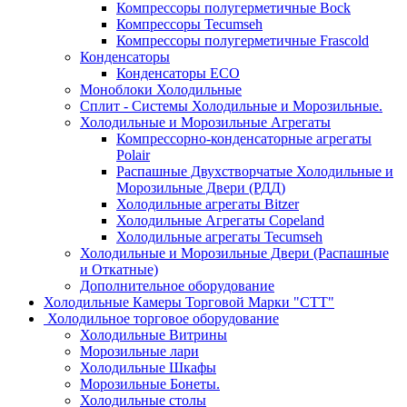
Компрессоры полугерметичные Bock
Компрессоры Tecumseh
Компрессоры полугерметичные Frascold
Конденсаторы
Конденсаторы ECO
Моноблоки Холодильные
Сплит - Системы Холодильные и Морозильные.
Холодильные и Морозильные Агрегаты
Компрессорно-конденсаторные агрегаты
Polair
Распашные Двухстворчатые Холодильные и
Морозильные Двери (РДД)
Холодильные агрегаты Bitzer
Холодильные Агрегаты Copeland
Холодильные агрегаты Tecumseh
Холодильные и Морозильные Двери (Распашные
и Откатные)
Дополнительное оборудование
Холодильные Камеры Торговой Марки "СТТ"
Холодильное торговое оборудование
Холодильные Витрины
Морозильные лари
Холодильные Шкафы
Морозильные Бонеты.
Холодильные столы