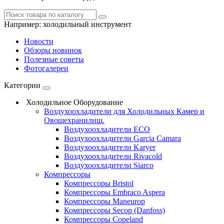
Например:
холодильный инструмент
Новости
Обзоры новинок
Полезные советы
Фотогалереи
Категории
Холодильное Оборудование
Воздухоохладители для Холодильных Камер и
Овощехранилищ.
Воздухоохладители ECO
Воздухоохладители Garcia Camara
Воздухоохладители Karyer
Воздухоохладители Rivacold
Воздухоохладители Siarco
Компрессоры
Компрессоры Bristol
Компрессоры Embraco Aspera
Компрессоры Maneurop
Компрессоры Secop (Danfoss)
Компрессоры Copeland