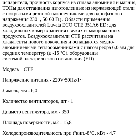
испарителя, прочность корпуса из сплава алюминия и магния,
ТЭНы для оттаивания изготовленные из нержавеющей стали
c покрытыми резиной наконечниками для однофазного
напряжения 230 ‑, 50-60 Гц . Области применения
воздухоохладителей Luvata ECO CTE 351A6 ED: для
холодильных камер хранения свежих и замороженных
продуктов. Воздухоохладители CTE рассчитаны на
хладагенты нового поколения и оснащаются медно-
алюминиевыми теплообменниками с шагом ребра 6,0 мм для
средних температур (≥ -15 °C), оборудованы
системой электрического оттаивания (ED).
Модель – CTE
Напряжение питания - 220V/50Hz/1~
Ламель, мм - 6,0
Количество вентиляторов, шт - 1
Диаметр вентилятора, мм - 350
Площадь поверхности, м2 - 15,8
Холодопроизводительность при t°кип.-8°С, кВт - 4,7