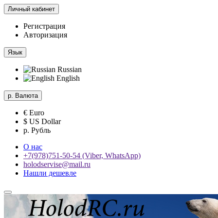
Личный кабинет
Регистрация
Авторизация
Язык
Russian
English
р.
Валюта
€ Euro
$ US Dollar
р. Рубль
О нас
+7(978)751-50-54 (Viber, WhatsApp)
holodservise@mail.ru
Нашли дешевле