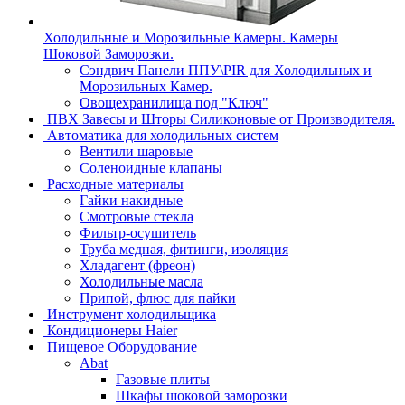
Холодильные и Морозильные Камеры. Камеры
Шоковой Заморозки.
Сэндвич Панели ППУ\PIR для Холодильных и
Морозильных Камер.
Овощехранилища под "Ключ"
ПВХ Завесы и Шторы Силиконовые от Производителя.
Автоматика для холодильных систем
Вентили шаровые
Соленоидные клапаны
Расходные материалы
Гайки накидные
Смотровые стекла
Фильтр-осушитель
Труба медная, фитинги, изоляция
Хладагент (фреон)
Холодильные масла
Припой, флюс для пайки
Инструмент холодильщика
Кондиционеры Haier
Пищевое Оборудование
Abat
Газовые плиты
Шкафы шоковой заморозки