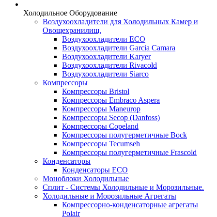
Холодильное Оборудование
Воздухоохладители для Холодильных Камер и
Овощехранилищ.
Воздухоохладители ECO
Воздухоохладители Garcia Camara
Воздухоохладители Karyer
Воздухоохладители Rivacold
Воздухоохладители Siarco
Компрессоры
Компрессоры Bristol
Компрессоры Embraco Aspera
Компрессоры Maneurop
Компрессоры Secop (Danfoss)
Компрессоры Copeland
Компрессоры полугерметичные Bock
Компрессоры Tecumseh
Компрессоры полугерметичные Frascold
Конденсаторы
Конденсаторы ECO
Моноблоки Холодильные
Сплит - Системы Холодильные и Морозильные.
Холодильные и Морозильные Агрегаты
Компрессорно-конденсаторные агрегаты
Polair