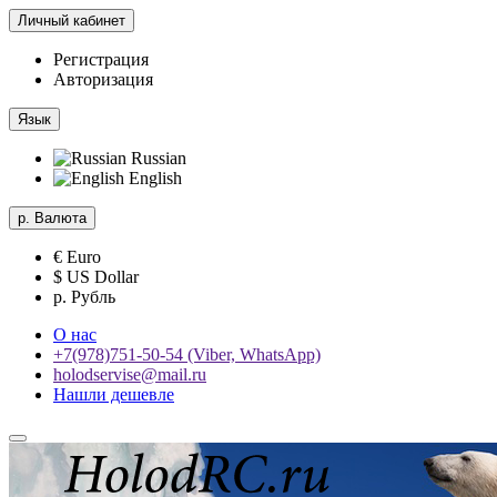
Личный кабинет
Регистрация
Авторизация
Язык
Russian
English
р.
Валюта
€ Euro
$ US Dollar
р. Рубль
О нас
+7(978)751-50-54 (Viber, WhatsApp)
holodservise@mail.ru
Нашли дешевле