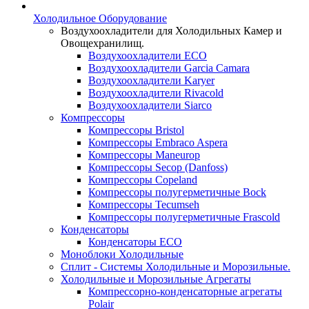
Холодильное Оборудование
Воздухоохладители для Холодильных Камер и
Овощехранилищ.
Воздухоохладители ECO
Воздухоохладители Garcia Camara
Воздухоохладители Karyer
Воздухоохладители Rivacold
Воздухоохладители Siarco
Компрессоры
Компрессоры Bristol
Компрессоры Embraco Aspera
Компрессоры Maneurop
Компрессоры Secop (Danfoss)
Компрессоры Copeland
Компрессоры полугерметичные Bock
Компрессоры Tecumseh
Компрессоры полугерметичные Frascold
Конденсаторы
Конденсаторы ECO
Моноблоки Холодильные
Сплит - Системы Холодильные и Морозильные.
Холодильные и Морозильные Агрегаты
Компрессорно-конденсаторные агрегаты
Polair