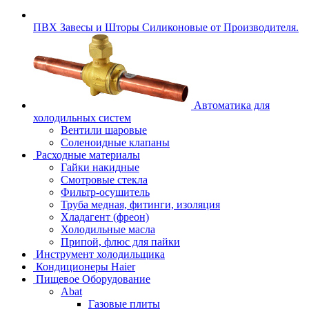
ПВХ Завесы и Шторы Силиконовые от Производителя.
Автоматика для
холодильных систем
Вентили шаровые
Соленоидные клапаны
Расходные материалы
Гайки накидные
Смотровые стекла
Фильтр-осушитель
Труба медная, фитинги, изоляция
Хладагент (фреон)
Холодильные масла
Припой, флюс для пайки
Инструмент холодильщика
Кондиционеры Haier
Пищевое Оборудование
Abat
Газовые плиты