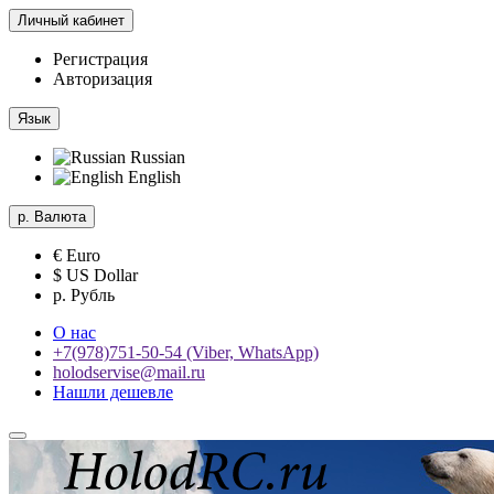
Личный кабинет
Регистрация
Авторизация
Язык
Russian
English
р.
Валюта
€ Euro
$ US Dollar
р. Рубль
О нас
+7(978)751-50-54 (Viber, WhatsApp)
holodservise@mail.ru
Нашли дешевле