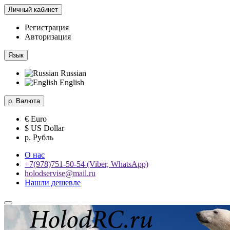
Личный кабинет
Регистрация
Авторизация
Язык
Russian
English
р.
Валюта
€ Euro
$ US Dollar
р. Рубль
О нас
+7(978)751-50-54 (Viber, WhatsApp)
holodservise@mail.ru
Нашли дешевле