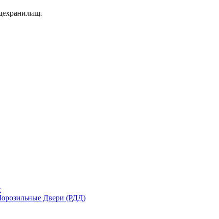
щехранилищ.
r
орозильные Двери (РДД)