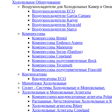
Холодильное Оборудование
Воздухоохладители для Холодильных Камер и Ово
Воздухоохладители ECO
Воздухоохладители Garcia Camara
Воздухоохладители Karyer
Воздухоохладители Rivacold
Воздухоохладители Siarco
Компрессоры
Компрессоры Bristol
Компрессоры Embraco Aspera
Компрессоры Maneurop
Компрессоры Secop (Danfoss)
Компрессоры Copeland
Компрессоры полугерметичные Bock
Компрессоры Tecumseh
Компрессоры полугерметичные Frascold
Конденсаторы
Конденсаторы ECO
Моноблоки Холодильные
Сплит - Системы Холодильные и Морозильные.
Холодильные и Морозильные Агрегаты
Компрессорно-конденсаторные агрегаты Polai
Распашные Двухстворчатые Холодильные и М
Холодильные агрегаты Bitzer
Холодильные Агрегаты Copeland