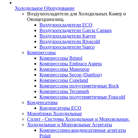
Холодильное Оборудование
Воздухоохладители для Холодильных Камер и
Овощехранилищ.
Воздухоохладители ECO
Воздухоохладители Garcia Camara
Воздухоохладители Karyer
Воздухоохладители Rivacold
Воздухоохладители Siarco
Компрессоры
Компрессоры Bristol
Компрессоры Embraco Aspera
Компрессоры Maneurop
Компрессоры Secop (Danfoss)
Компрессоры Copeland
Компрессоры полугерметичные Bock
Компрессоры Tecumseh
Компрессоры полугерметичные Frascold
Конденсаторы
Конденсаторы ECO
Моноблоки Холодильные
Сплит - Системы Холодильные и Морозильные.
Холодильные и Морозильные Агрегаты
Компрессорно-конденсаторные агрегаты
Polair