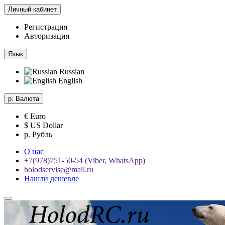
Личный кабинет
Регистрация
Авторизация
Язык
Russian
English
р.
Валюта
€ Euro
$ US Dollar
р. Рубль
О нас
+7(978)751-50-54 (Viber, WhatsApp)
holodservise@mail.ru
Нашли дешевле