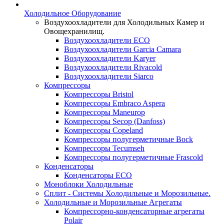
Холодильное Оборудование
Воздухоохладители для Холодильных Камер и
Овощехранилищ.
Воздухоохладители ECO
Воздухоохладители Garcia Camara
Воздухоохладители Karyer
Воздухоохладители Rivacold
Воздухоохладители Siarco
Компрессоры
Компрессоры Bristol
Компрессоры Embraco Aspera
Компрессоры Maneurop
Компрессоры Secop (Danfoss)
Компрессоры Copeland
Компрессоры полугерметичные Bock
Компрессоры Tecumseh
Компрессоры полугерметичные Frascold
Конденсаторы
Конденсаторы ECO
Моноблоки Холодильные
Сплит - Системы Холодильные и Морозильные.
Холодильные и Морозильные Агрегаты
Компрессорно-конденсаторные агрегаты
Polair