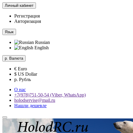
Личный кабинет
Регистрация
Авторизация
Язык
Russian
English
р.
Валюта
€ Euro
$ US Dollar
р. Рубль
О нас
+7(978)751-50-54 (Viber, WhatsApp)
holodservise@mail.ru
Нашли дешевле