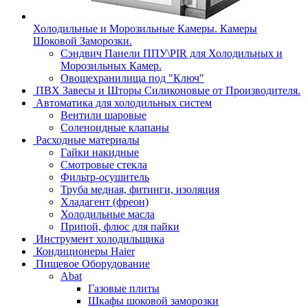
Холодильные и Морозильные Камеры. Камеры
Шоковой Заморозки.
Сэндвич Панели ППУ\PIR для Холодильных и
Морозильных Камер.
Овощехранилища под "Ключ"
ПВХ Завесы и Шторы Силиконовые от Производителя.
Автоматика для холодильных систем
Вентили шаровые
Соленоидные клапаны
Расходные материалы
Гайки накидные
Смотровые стекла
Фильтр-осушитель
Труба медная, фитинги, изоляция
Хладагент (фреон)
Холодильные масла
Припой, флюс для пайки
Инструмент холодильщика
Кондиционеры Haier
Пищевое Оборудование
Abat
Газовые плиты
Шкафы шоковой заморозки