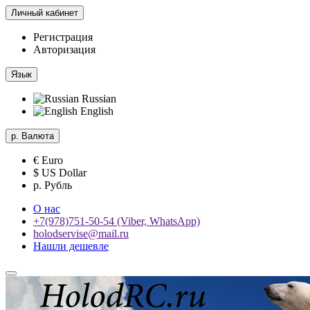
Личный кабинет
Регистрация
Авторизация
Язык
Russian
English
р.
Валюта
€ Euro
$ US Dollar
р. Рубль
О нас
+7(978)751-50-54 (Viber, WhatsApp)
holodservise@mail.ru
Нашли дешевле