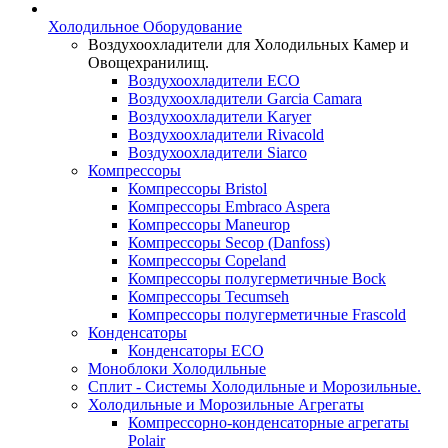
Холодильное Оборудование
Воздухоохладители для Холодильных Камер и
Овощехранилищ.
Воздухоохладители ECO
Воздухоохладители Garcia Camara
Воздухоохладители Karyer
Воздухоохладители Rivacold
Воздухоохладители Siarco
Компрессоры
Компрессоры Bristol
Компрессоры Embraco Aspera
Компрессоры Maneurop
Компрессоры Secop (Danfoss)
Компрессоры Copeland
Компрессоры полугерметичные Bock
Компрессоры Tecumseh
Компрессоры полугерметичные Frascold
Конденсаторы
Конденсаторы ECO
Моноблоки Холодильные
Сплит - Системы Холодильные и Морозильные.
Холодильные и Морозильные Агрегаты
Компрессорно-конденсаторные агрегаты
Polair