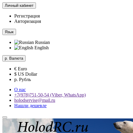
Личный кабинет
Регистрация
Авторизация
Язык
Russian
English
р.
Валюта
€ Euro
$ US Dollar
р. Рубль
О нас
+7(978)751-50-54 (Viber, WhatsApp)
holodservise@mail.ru
Нашли дешевле