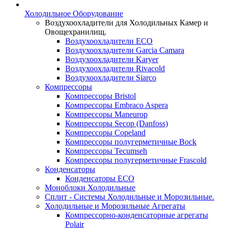
Холодильное Оборудование
Воздухоохладители для Холодильных Камер и
Овощехранилищ.
Воздухоохладители ECO
Воздухоохладители Garcia Camara
Воздухоохладители Karyer
Воздухоохладители Rivacold
Воздухоохладители Siarco
Компрессоры
Компрессоры Bristol
Компрессоры Embraco Aspera
Компрессоры Maneurop
Компрессоры Secop (Danfoss)
Компрессоры Copeland
Компрессоры полугерметичные Bock
Компрессоры Tecumseh
Компрессоры полугерметичные Frascold
Конденсаторы
Конденсаторы ECO
Моноблоки Холодильные
Сплит - Системы Холодильные и Морозильные.
Холодильные и Морозильные Агрегаты
Компрессорно-конденсаторные агрегаты
Polair