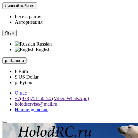
Личный кабинет
Регистрация
Авторизация
Язык
Russian
English
р.
Валюта
€ Euro
$ US Dollar
р. Рубль
О нас
+7(978)751-50-54 (Viber, WhatsApp)
holodservise@mail.ru
Нашли дешевле