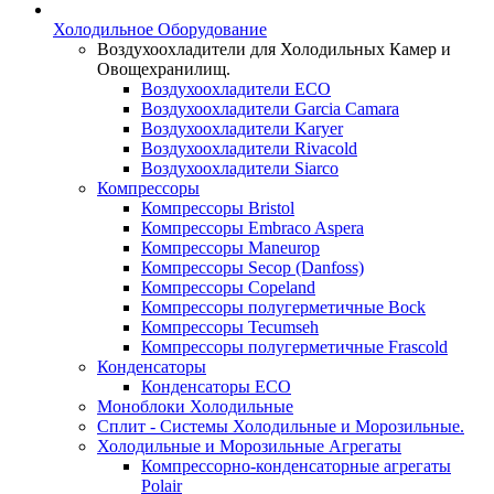
Холодильное Оборудование
Воздухоохладители для Холодильных Камер и
Овощехранилищ.
Воздухоохладители ECO
Воздухоохладители Garcia Camara
Воздухоохладители Karyer
Воздухоохладители Rivacold
Воздухоохладители Siarco
Компрессоры
Компрессоры Bristol
Компрессоры Embraco Aspera
Компрессоры Maneurop
Компрессоры Secop (Danfoss)
Компрессоры Copeland
Компрессоры полугерметичные Bock
Компрессоры Tecumseh
Компрессоры полугерметичные Frascold
Конденсаторы
Конденсаторы ECO
Моноблоки Холодильные
Сплит - Системы Холодильные и Морозильные.
Холодильные и Морозильные Агрегаты
Компрессорно-конденсаторные агрегаты
Polair