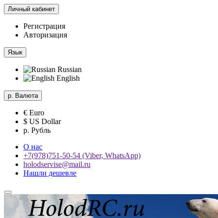
Личный кабинет
Регистрация
Авторизация
Язык
Russian
English
р.
Валюта
€ Euro
$ US Dollar
р. Рубль
О нас
+7(978)751-50-54 (Viber, WhatsApp)
holodservise@mail.ru
Нашли дешевле