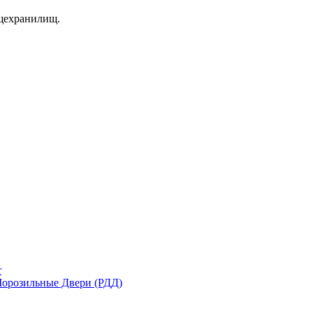
щехранилищ.
r
орозильные Двери (РДД)