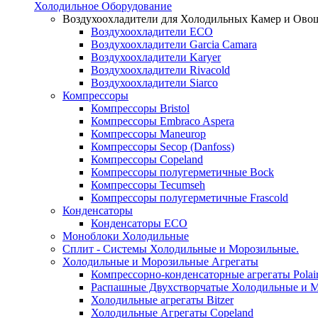
Холодильное Оборудование
Воздухоохладители для Холодильных Камер и Ово
Воздухоохладители ECO
Воздухоохладители Garcia Camara
Воздухоохладители Karyer
Воздухоохладители Rivacold
Воздухоохладители Siarco
Компрессоры
Компрессоры Bristol
Компрессоры Embraco Aspera
Компрессоры Maneurop
Компрессоры Secop (Danfoss)
Компрессоры Copeland
Компрессоры полугерметичные Bock
Компрессоры Tecumseh
Компрессоры полугерметичные Frascold
Конденсаторы
Конденсаторы ECO
Моноблоки Холодильные
Сплит - Системы Холодильные и Морозильные.
Холодильные и Морозильные Агрегаты
Компрессорно-конденсаторные агрегаты Polai
Распашные Двухстворчатые Холодильные и М
Холодильные агрегаты Bitzer
Холодильные Агрегаты Copeland