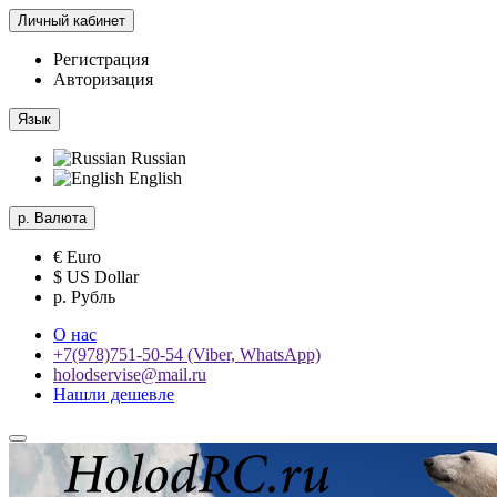
Личный кабинет
Регистрация
Авторизация
Язык
Russian
English
р.
Валюта
€ Euro
$ US Dollar
р. Рубль
О нас
+7(978)751-50-54 (Viber, WhatsApp)
holodservise@mail.ru
Нашли дешевле