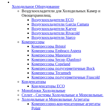
Холодильное Оборудование
Воздухоохладители для Холодильных Камер и
Овощехранилищ.
Воздухоохладители ECO
Воздухоохладители Garcia Camara
Воздухоохладители Karyer
Воздухоохладители Rivacold
Воздухоохладители Siarco
Компрессоры
Компрессоры Bristol
Компрессоры Embraco Aspera
Компрессоры Maneurop
Компрессоры Secop (Danfoss)
Компрессоры Copeland
Компрессоры полугерметичные Bock
Компрессоры Tecumseh
Компрессоры полугерметичные Frascold
Конденсаторы
Конденсаторы ECO
Моноблоки Холодильные
Сплит - Системы Холодильные и Морозильные.
Холодильные и Морозильные Агрегаты
Компрессорно-конденсаторные агрегаты
Polair