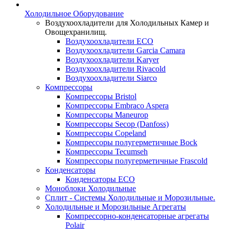
Холодильное Оборудование
Воздухоохладители для Холодильных Камер и
Овощехранилищ.
Воздухоохладители ECO
Воздухоохладители Garcia Camara
Воздухоохладители Karyer
Воздухоохладители Rivacold
Воздухоохладители Siarco
Компрессоры
Компрессоры Bristol
Компрессоры Embraco Aspera
Компрессоры Maneurop
Компрессоры Secop (Danfoss)
Компрессоры Copeland
Компрессоры полугерметичные Bock
Компрессоры Tecumseh
Компрессоры полугерметичные Frascold
Конденсаторы
Конденсаторы ECO
Моноблоки Холодильные
Сплит - Системы Холодильные и Морозильные.
Холодильные и Морозильные Агрегаты
Компрессорно-конденсаторные агрегаты
Polair