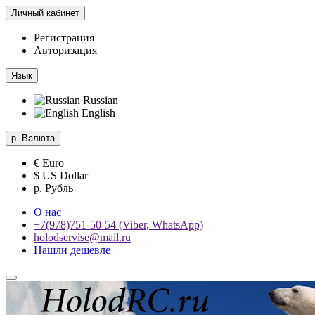
Личный кабинет
Регистрация
Авторизация
Язык
Russian
English
р.
Валюта
€ Euro
$ US Dollar
р. Рубль
О нас
+7(978)751-50-54 (Viber, WhatsApp)
holodservise@mail.ru
Нашли дешевле