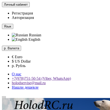
Личный кабинет
Регистрация
Авторизация
Язык
Russian
English
р.
Валюта
€ Euro
$ US Dollar
р. Рубль
О нас
+7(978)751-50-54 (Viber, WhatsApp)
holodservise@mail.ru
Нашли дешевле