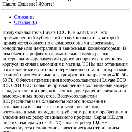
Нашли Дешевле? Жмите!
Описание
Отзывы (0)
Воздухоохладитель Luvata ECO ICE 62B10 ED - это
промышленный кубический воздухоохладитель, который
применяется совместно с компрессорными агрегатами,
холодильными централями и выносными конденсаторами. В
нем имеются рифлённо-алюминевые ламели, разные
интервалы между ламелями одного испарителя, прочность
корпуса из сплава алюминия и магния, ТЭНы для оттаивания
изготовленные из титана и нержавеющей стали с покрытыми
резиной наконечниками для трехфазного напряжения 400, 50-
60 Гц. Области применения воздухоохладителей Luvata ECO
ICE 62B10 ED: большие промышленные холодильные камеры,
склады хранения предназначенные для хранения свежих или
замороженных продуктов. Воздухоохладители
ICE рассчитаны на хладагенты нового поколения и
оснащаются высокоэффективными змеевиками,
изготовленными из медных труб с внутренним оребрением и
алюминиевых ребер специального профиля. Серия ICE для
низких температур (≥ -35 °C) с шагом ребер 10,0 мм,
рекомендуется исполнение с электрическим оттаиванием