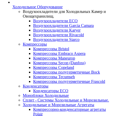
Холодильное Оборудование
Воздухоохладители для Холодильных Камер и
Овощехранилищ.
Воздухоохладители ECO
Воздухоохладители Garcia Camara
Воздухоохладители Karyer
Воздухоохладители Rivacold
Воздухоохладители Siarco
Компрессоры
Компрессоры Bristol
Компрессоры Embraco Aspera
Компрессоры Maneurop
Компрессоры Secop (Danfoss)
Компрессоры Copeland
Компрессоры полугерметичные Bock
Компрессоры Tecumseh
Компрессоры полугерметичные Frascold
Конденсаторы
Конденсаторы ECO
Моноблоки Холодильные
Сплит - Системы Холодильные и Морозильные.
Холодильные и Морозильные Агрегаты
Компрессорно-конденсаторные агрегаты
Polair