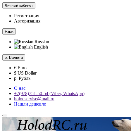
Личный кабинет
Регистрация
Авторизация
Язык
Russian
English
р.
Валюта
€ Euro
$ US Dollar
р. Рубль
О нас
+7(978)751-50-54 (Viber, WhatsApp)
holodservise@mail.ru
Нашли дешевле