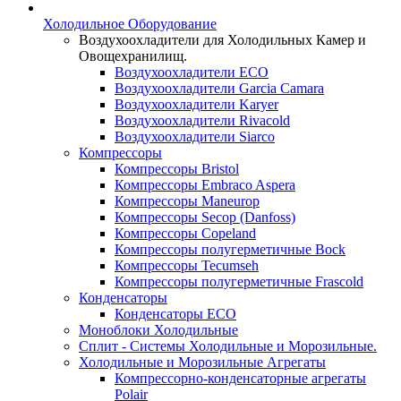
Холодильное Оборудование
Воздухоохладители для Холодильных Камер и
Овощехранилищ.
Воздухоохладители ECO
Воздухоохладители Garcia Camara
Воздухоохладители Karyer
Воздухоохладители Rivacold
Воздухоохладители Siarco
Компрессоры
Компрессоры Bristol
Компрессоры Embraco Aspera
Компрессоры Maneurop
Компрессоры Secop (Danfoss)
Компрессоры Copeland
Компрессоры полугерметичные Bock
Компрессоры Tecumseh
Компрессоры полугерметичные Frascold
Конденсаторы
Конденсаторы ECO
Моноблоки Холодильные
Сплит - Системы Холодильные и Морозильные.
Холодильные и Морозильные Агрегаты
Компрессорно-конденсаторные агрегаты
Polair