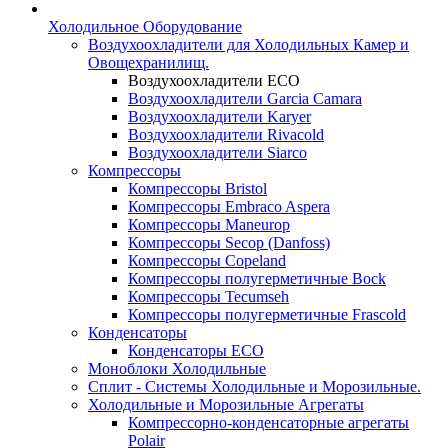
Холодильное Оборудование
Воздухоохладители для Холодильных Камер и
Овощехранилищ.
Воздухоохладители ECO
Воздухоохладители Garcia Camara
Воздухоохладители Karyer
Воздухоохладители Rivacold
Воздухоохладители Siarco
Компрессоры
Компрессоры Bristol
Компрессоры Embraco Aspera
Компрессоры Maneurop
Компрессоры Secop (Danfoss)
Компрессоры Copeland
Компрессоры полугерметичные Bock
Компрессоры Tecumseh
Компрессоры полугерметичные Frascold
Конденсаторы
Конденсаторы ECO
Моноблоки Холодильные
Сплит - Системы Холодильные и Морозильные.
Холодильные и Морозильные Агрегаты
Компрессорно-конденсаторные агрегаты
Polair