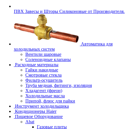
ПВХ Завесы и Шторы Силиконовые от Производителя.
Автоматика для
холодильных систем
Вентили шаровые
Соленоидные клапаны
Расходные материалы
Гайки накидные
Смотровые стекла
Фильтр-осушитель
Труба медная, фитинги, изоляция
Хладагент (фреон)
Холодильные масла
Припой, флюс для пайки
Инструмент холодильщика
Кондиционеры Haier
Пищевое Оборудование
Abat
Газовые плиты