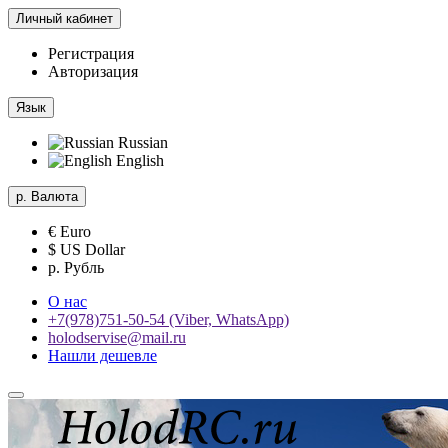
Личный кабинет
Регистрация
Авторизация
Язык
Russian
English
р.
Валюта
€ Euro
$ US Dollar
р. Рубль
О нас
+7(978)751-50-54 (Viber, WhatsApp)
holodservise@mail.ru
Нашли дешевле