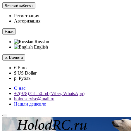
Личный кабинет
Регистрация
Авторизация
Язык
Russian
English
р.
Валюта
€ Euro
$ US Dollar
р. Рубль
О нас
+7(978)751-50-54 (Viber, WhatsApp)
holodservise@mail.ru
Нашли дешевле