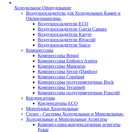
Холодильное Оборудование
Воздухоохладители для Холодильных Камер и
Овощехранилищ.
Воздухоохладители ECO
Воздухоохладители Garcia Camara
Воздухоохладители Karyer
Воздухоохладители Rivacold
Воздухоохладители Siarco
Компрессоры
Компрессоры Bristol
Компрессоры Embraco Aspera
Компрессоры Maneurop
Компрессоры Secop (Danfoss)
Компрессоры Copeland
Компрессоры полугерметичные Bock
Компрессоры Tecumseh
Компрессоры полугерметичные Frascold
Конденсаторы
Конденсаторы ECO
Моноблоки Холодильные
Сплит - Системы Холодильные и Морозильные.
Холодильные и Морозильные Агрегаты
Компрессорно-конденсаторные агрегаты
Polair