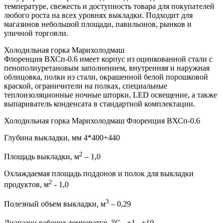
температуре, свежесть и доступность товара для покупателей
любого роста на всех уровнях выкладки. Подходит для
магазинов небольшой площади, павильонов, рынков и
уличной торговли.
Холодильная горка Марихолодмаш
Флоренция ВХСп-0.6 имеет корпус из оцинкованной стали с
пенополиуретановым заполнением, внутренняя и наружная
облицовка, полки из стали, окрашенной белой порошковой
краской, ограничители на полках, специальные
теплоизоляционные ночные шторки, LED освещение, а также
выпариватель конденсата в стандартной комплектации.
Холодильная горка Марихолодмаш Флоренция ВХСп-0.6
Глубина выкладки, мм 4*400+440
2
Площадь выкладки, м
– 1,0
Охлаждаемая площадь поддонов и полок для выкладки
2
продуктов, м
- 1,0
3
Полезный объем выкладки, м
– 0,29
о
Диапазон рабочих температур,
C - +1...+10