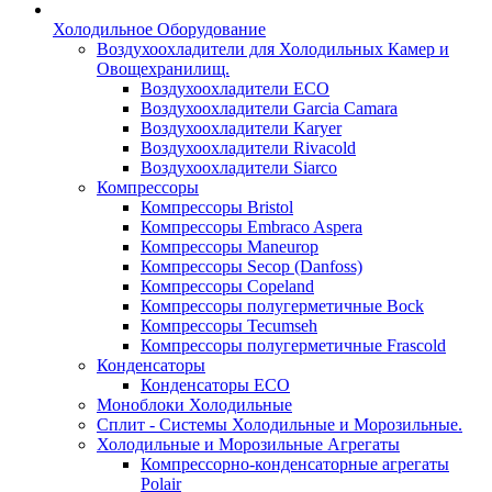
Холодильное Оборудование
Воздухоохладители для Холодильных Камер и
Овощехранилищ.
Воздухоохладители ECO
Воздухоохладители Garcia Camara
Воздухоохладители Karyer
Воздухоохладители Rivacold
Воздухоохладители Siarco
Компрессоры
Компрессоры Bristol
Компрессоры Embraco Aspera
Компрессоры Maneurop
Компрессоры Secop (Danfoss)
Компрессоры Copeland
Компрессоры полугерметичные Bock
Компрессоры Tecumseh
Компрессоры полугерметичные Frascold
Конденсаторы
Конденсаторы ECO
Моноблоки Холодильные
Сплит - Системы Холодильные и Морозильные.
Холодильные и Морозильные Агрегаты
Компрессорно-конденсаторные агрегаты
Polair