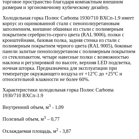
торговое пространство благодаря компактным внешним
размерам и эргономичному кубическому дизайну.
Холодильная горка Полюс Carboma 1930/710 ВХСп-1.9 имеет
корпус из оцинкованной стали с пенополиуретановым
заполнением, внешние обшивки из стали с полимерным
покрытием серебристо-серого цвета (RAL 9006), полки с
кронштейнами, базовая полка, задняя стенка из стали с
полимерным покрытием черного цвета (RAL 9005), боковые
панели залитые пенополиуретаном с полимерным покрытием
со стеклопакетом, четыре навесные полки с возможностью
наклона и регулировкой по высоте, верхняя LED подсветка,
ночная шторка. Предназначена для эксплуатации при
температуре окружающего воздуха от +12°С до +25°С и
относительной влажности не более 60%.
Характеристики холодильная горка Полюс Carboma
1930/710 ВХСп-1.9
3
Внутренний объем, м
- 1,09
3
Полезный объем, м
– 0,77
2
Охлаждаемая площадь, м
- 3,87